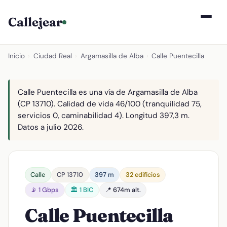
Callejear
Inicio
›
Ciudad Real
›
Argamasilla de Alba
›
Calle Puentecilla
Calle Puentecilla es una vía de Argamasilla de Alba
(CP 13710). Calidad de vida 46/100 (tranquilidad 75,
servicios 0, caminabilidad 4). Longitud 397,3 m.
Datos a julio 2026.
Calle
CP 13710
397 m
32 edificios
📡 1 Gbps
🏛️ 1 BIC
📍 674m alt.
Calle Puentecilla