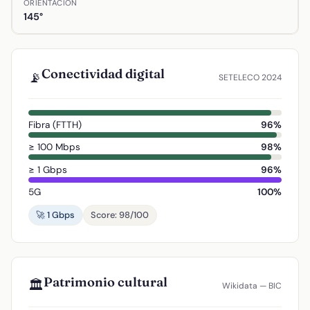
ORIENTACIÓN
145°
Conectividad digital
📡
SETELECO 2024
Fibra (FTTH)
96%
≥ 100 Mbps
98%
≥ 1 Gbps
96%
5G
100%
🚀 1 Gbps
Score: 98/100
Patrimonio cultural
🏛️
Wikidata — BIC