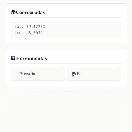
🌍 Coordenadas
Lat: 39.12263
Lon: -3.09541
🧮 Herramientas
📊
🏠
Plusvalía
IBI