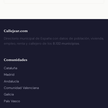
Callejear.com
Directorio municipal de España con datos de población, vivienda,
empleo, renta y callejero de los
8.132 municipios
.
Comunidades
Cataluña
Madrid
Andalucía
Comunidad Valenciana
Galicia
País Vasco