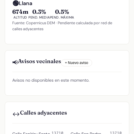
🟢
Llana
674m
0.3%
0.5%
ALTITUD
PEND. MEDIA
PEND. MÁXIMA
Fuente: Copernicus DEM · Pendiente calculada por red de
calles adyacentes
Avisos vecinales
📢
+ Nuevo aviso
Avisos no disponibles en este momento.
Calles adyacentes
↔️
13710
13710
Calle Espíriru Santo
Calle San Pedro