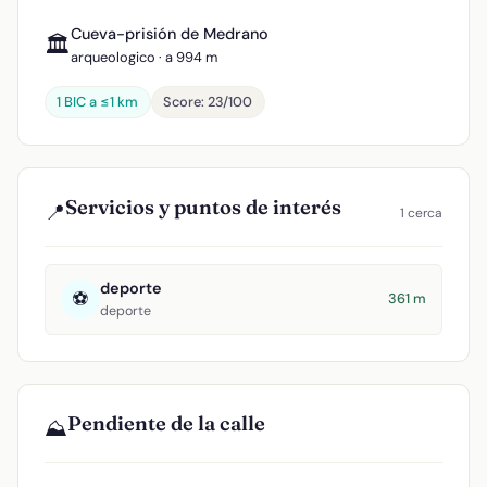
Cueva-prisión de Medrano
🏛️
arqueologico · a 994 m
1 BIC a ≤1 km
Score: 23/100
Servicios y puntos de interés
📍
1 cerca
deporte
⚽
361 m
deporte
Pendiente de la calle
⛰️