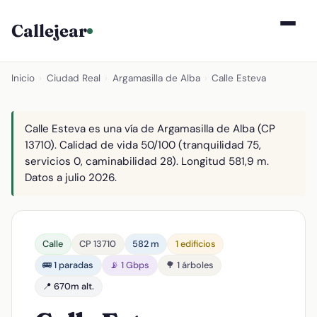
Callejear
Inicio
›
Ciudad Real
›
Argamasilla de Alba
›
Calle Esteva
Calle Esteva es una vía de Argamasilla de Alba (CP
13710). Calidad de vida 50/100 (tranquilidad 75,
servicios 0, caminabilidad 28). Longitud 581,9 m.
Datos a julio 2026.
Calle
CP 13710
582 m
1 edificios
🚌 1 paradas
📡 1 Gbps
🌳 1 árboles
📍 670m alt.