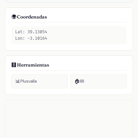
🌍 Coordenadas
Lat: 39.13054
Lon: -3.10164
🧮 Herramientas
📊
🏠
Plusvalía
IBI