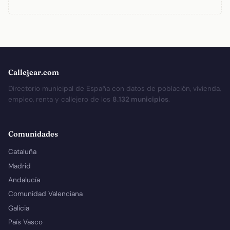
Callejear.com
Directorio municipal de España con datos de población, vivienda,
empleo, renta y callejero de los
8.132 municipios
.
Comunidades
Cataluña
Madrid
Andalucía
Comunidad Valenciana
Galicia
País Vasco