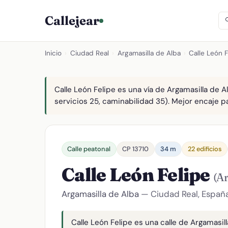
Callejear
Inicio
›
Ciudad Real
›
Argamasilla de Alba
›
Calle León F
Calle León Felipe es una vía de Argamasilla de A
servicios 25, caminabilidad 35). Mejor encaje par
Calle peatonal
CP 13710
34 m
22 edificios
Calle León Felipe
(Ar
Argamasilla de Alba
— Ciudad Real, Españ
Calle León Felipe es una calle de Argamasill