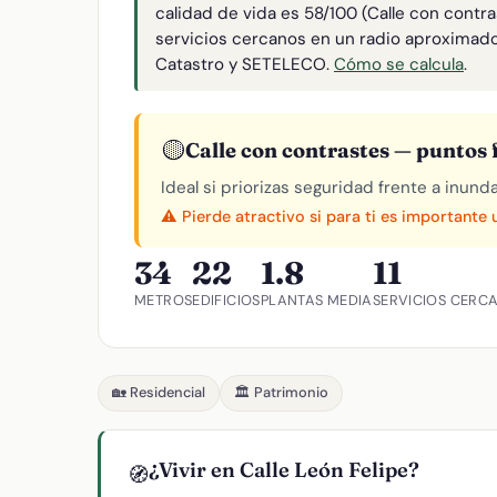
calidad de vida es 58/100 (Calle con contra
servicios cercanos en un radio aproximad
Catastro y SETELECO.
Cómo se calcula
.
🟡
Calle con contrastes — puntos f
Ideal si priorizas seguridad frente a inund
⚠️ Pierde atractivo si para ti es importante
34
22
1.8
11
METROS
EDIFICIOS
PLANTAS MEDIA
SERVICIOS CERC
🏡 Residencial
🏛️ Patrimonio
¿Vivir en Calle León Felipe?
🧭