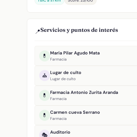
1 BIC a ≤1 km
Score: 23/100
Servicios y puntos de interés
📍
María Pilar Agudo Mata
💊
Farmacia
Lugar de culto
⛪
Lugar de culto
Farmacia Antonio Zurita Aranda
💊
Farmacia
Carmen cueva Serrano
💊
Farmacia
Auditorio
🎭