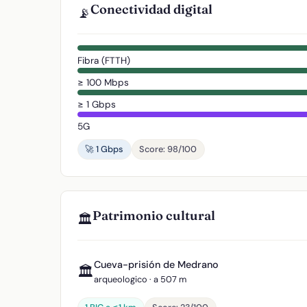
Conectividad digital
📡
Fibra (FTTH)
≥ 100 Mbps
≥ 1 Gbps
5G
🚀 1 Gbps
Score: 98/100
Patrimonio cultural
🏛️
Cueva-prisión de Medrano
🏛️
arqueologico · a 507 m