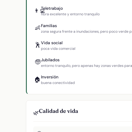
Teletrabajo
👨‍💻
fibra excelente y entorno tranquilo
Familias
👶
zona segura frente a inundaciones, pero poco verde p
Vida social
🕺
poca vida comercial
Jubilados
🧓
entorno tranquilo, pero apenas hay zonas verdes par
Inversión
🏠
buena conectividad
Calidad de vida
🌿