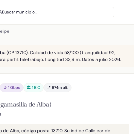
🔍
Buscar municipio...
elipe
lba (CP 13710). Calidad de vida 58/100 (tranquilidad 92,
a perfil: teletrabajo. Longitud 33,9 m. Datos a julio 2026.
📡 1 Gbps
🏛️ 1 BIC
📍 674m alt.
gamasilla de Alba)
a
a de Alba, código postal 13710. Su índice Callejear de