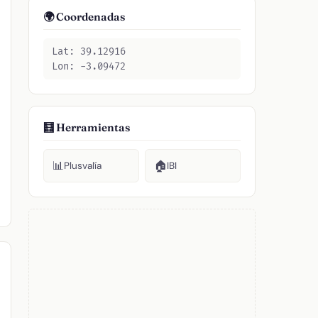
🌍 Coordenadas
Lat: 39.12916
Lon: -3.09472
🧮 Herramientas
📊
🏠
Plusvalía
IBI