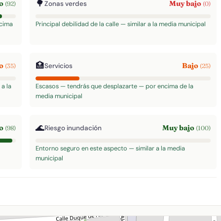
🌳
to
Muy bajo
Zonas verdes
(92)
(0)
ncima
Principal debilidad de la calle — similar a la media municipal
🏥
jo
Bajo
Servicios
(35)
(25)
a la
Escasos — tendrás que desplazarte — por encima de la
media municipal
🌊
to
Muy bajo
Riesgo inundación
(98)
(100)
Entorno seguro en este aspecto — similar a la media
municipal