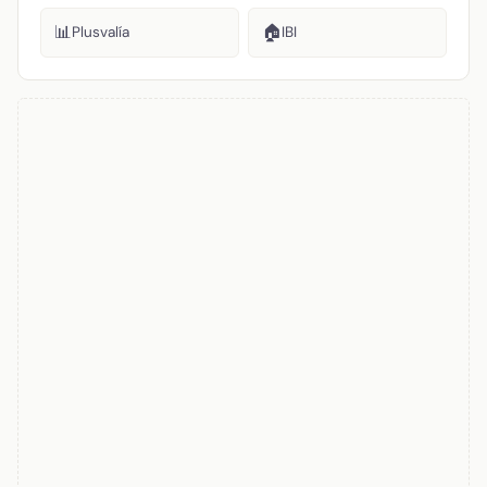
📊
🏠
Plusvalía
IBI