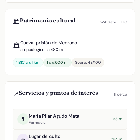
Patrimonio cultural
🏛️
Wikidata — BIC
Cueva-prisión de Medrano
🏛️
arqueologico · a 480 m
1 BIC a ≤1 km
1 a ≤500 m
Score: 43/100
Servicios y puntos de interés
📍
11 cerca
María Pilar Agudo Mata
💊
68 m
Farmacia
Lugar de culto
⛪
264 m