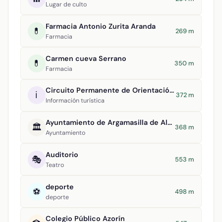
Lugar de culto
Farmacia Antonio Zurita Aranda
💊
269 m
Farmacia
Carmen cueva Serrano
💊
350 m
Farmacia
Circuito Permanente de Orientación Argamasilla de Alba
ℹ️
372 m
Información turística
Ayuntamiento de Argamasilla de Alba
🏛️
368 m
Ayuntamiento
Auditorio
🎭
553 m
Teatro
deporte
⚽
498 m
deporte
Colegio Público Azorín