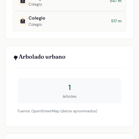
🏫
547 m
Colegio
Colegio
🏫
517 m
Colegio
Arbolado urbano
🌳
1
árboles
Fuente: OpenStreetMap (datos aproximados)