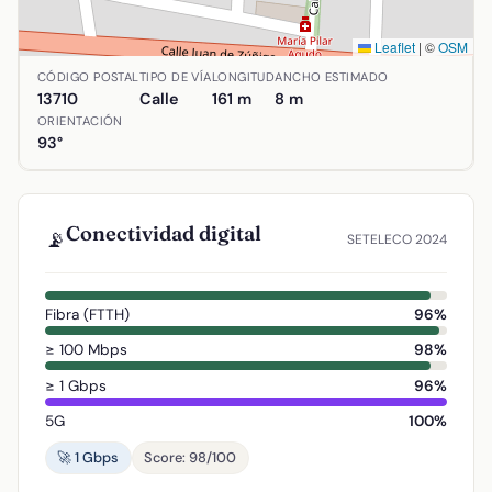
Leaflet
|
©
OSM
Ubicación de Calle Miguel Hernández en Argamasilla de Alb
CÓDIGO POSTAL
TIPO DE VÍA
LONGITUD
ANCHO ESTIMADO
13710
Calle
161 m
8 m
ORIENTACIÓN
93°
Conectividad digital
📡
SETELECO 2024
Fibra (FTTH)
96%
≥ 100 Mbps
98%
≥ 1 Gbps
96%
5G
100%
🚀 1 Gbps
Score: 98/100