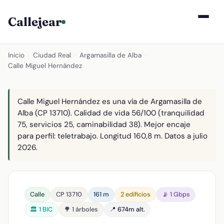
Callejear
Inicio
›
Ciudad Real
›
Argamasilla de Alba
›
Calle Miguel Hernández
Calle Miguel Hernández es una vía de Argamasilla de
Alba (CP 13710). Calidad de vida 56/100 (tranquilidad
75, servicios 25, caminabilidad 38). Mejor encaje
para perfil: teletrabajo. Longitud 160,8 m. Datos a julio
2026.
Calle
CP 13710
161 m
2 edificios
📡 1 Gbps
🏛️ 1 BIC
🌳 1 árboles
📍 674m alt.