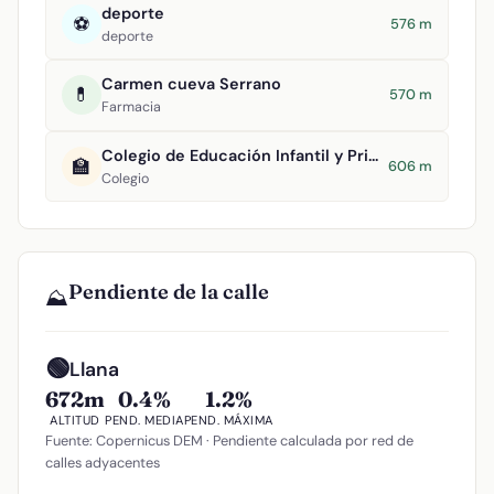
deporte
⚽
576 m
deporte
Carmen cueva Serrano
💊
570 m
Farmacia
Colegio de Educación Infantil y Primaria Divino Maestro
🏫
606 m
Colegio
Pendiente de la calle
⛰️
🟢
Llana
672m
0.4%
1.2%
ALTITUD
PEND. MEDIA
PEND. MÁXIMA
Fuente: Copernicus DEM · Pendiente calculada por red de
calles adyacentes