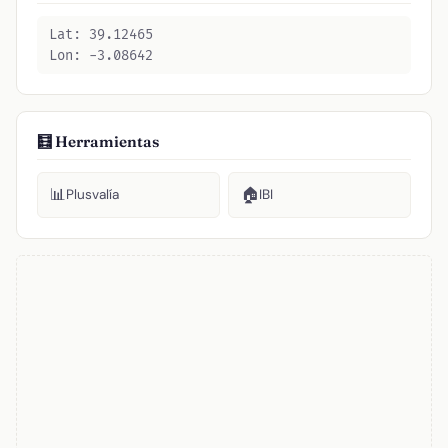
Lat: 39.12465
Lon: -3.08642
🧮 Herramientas
📊
🏠
Plusvalía
IBI