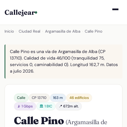
Callejear
Inicio
›
Ciudad Real
›
Argamasilla de Alba
›
Calle Pino
Calle Pino es una vía de Argamasilla de Alba (CP
13710). Calidad de vida 46/100 (tranquilidad 75,
servicios 0, caminabilidad 0). Longitud 162,7 m. Datos
a julio 2026.
Calle
CP 13710
163 m
46 edificios
📡 1 Gbps
🏛️ 1 BIC
📍 672m alt.
Calle Pino
(Argamasilla de