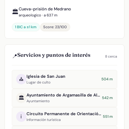
Cueva-prisión de Medrano
🏛️
arqueologico · a 637 m
1 BIC a ≤1 km
Score: 23/100
Servicios y puntos de interés
📍
8 cerca
Iglesia de San Juan
⛪
504 m
Lugar de culto
Ayuntamiento de Argamasilla de Alba
🏛️
542 m
Ayuntamiento
Circuito Permanente de Orientación Argamasilla de Alba
ℹ️
551 m
Información turística