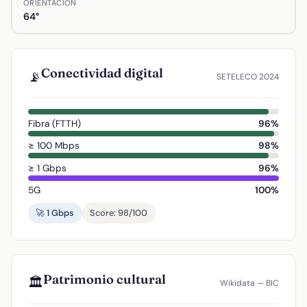
ORIENTACIÓN
64°
Conectividad digital
📡
SETELECO 2024
Fibra (FTTH)
96%
≥ 100 Mbps
98%
≥ 1 Gbps
96%
5G
100%
🚀 1 Gbps
Score: 98/100
Patrimonio cultural
🏛️
Wikidata — BIC