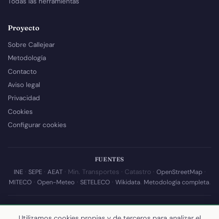
Todas las herramientas
Proyecto
Sobre Callejear
Metodología
Contacto
Aviso legal
Privacidad
Cookies
Configurar cookies
FUENTES
INE
·
SEPE
·
AEAT
· Min. Transportes · Catastro ·
OpenStreetMap
·
MITECO
·
Open-Meteo
·
SETELECO
·
Wikidata
.
Metodología completa
.
© 2026 Callejear.com — Directorio municipal de España con datos
Utilizamos cookies propias y de terceros para analizar el
abiertos. Desarrollado y mantenido por
Yoel Castaño
.