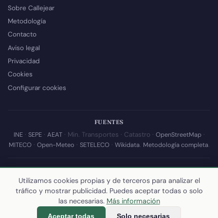
Sobre Callejear
Metodología
Contacto
Aviso legal
Privacidad
Cookies
Configurar cookies
FUENTES
INE
·
SEPE
·
AEAT
· Min. Transportes · Catastro ·
OpenStreetMap
·
MITECO
·
Open-Meteo
·
SETELECO
·
Wikidata
.
Metodología completa
.
© 2026 Callejear.com — Directorio municipal de España con datos
abiertos. Desarrollado y mantenido por
Yoel Castaño
.
Utilizamos cookies propias y de terceros para analizar el
tráfico y mostrar publicidad. Puedes aceptar todas o solo
Última actualización de esta página:
10 de julio de 2026
·
Cómo
las necesarias.
Más información
calculamos los datos
Aceptar todas
Solo necesarias