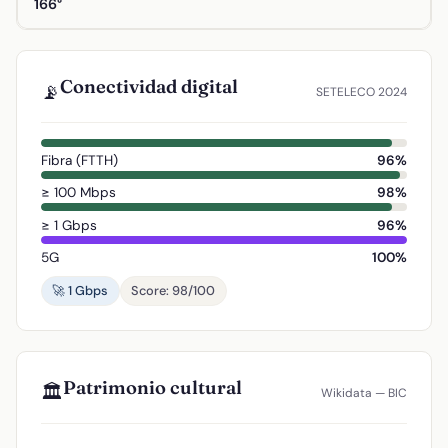
166°
Conectividad digital
📡
SETELECO 2024
Fibra (FTTH)
96%
≥ 100 Mbps
98%
≥ 1 Gbps
96%
5G
100%
🚀 1 Gbps
Score: 98/100
Patrimonio cultural
🏛️
Wikidata — BIC