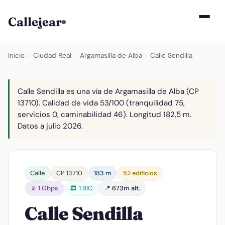
Callejear
Inicio
›
Ciudad Real
›
Argamasilla de Alba
›
Calle Sendilla
Calle Sendilla es una vía de Argamasilla de Alba (CP
13710). Calidad de vida 53/100 (tranquilidad 75,
servicios 0, caminabilidad 46). Longitud 182,5 m.
Datos a julio 2026.
Calle
CP 13710
183 m
52 edificios
📡 1 Gbps
🏛️ 1 BIC
📍 673m alt.
Calle Sendilla