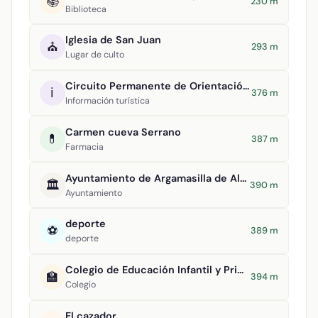
📚
230 m
Biblioteca
Iglesia de San Juan
⛪
293 m
Lugar de culto
Circuito Permanente de Orientación Argamasilla de Alba
ℹ️
376 m
Información turística
Carmen cueva Serrano
💊
387 m
Farmacia
Ayuntamiento de Argamasilla de Alba
🏛️
390 m
Ayuntamiento
deporte
⚽
389 m
deporte
Colegio de Educación Infantil y Primaria Divino Maestro
🏫
394 m
Colegio
El cazador