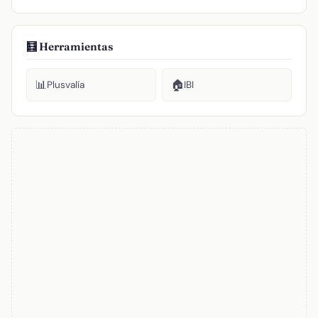
🧮 Herramientas
📊
🏠
Plusvalía
IBI