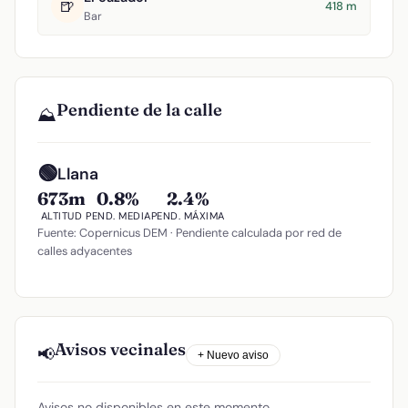
🍺
418 m
Bar
Pendiente de la calle
⛰️
🟢
Llana
673m
0.8%
2.4%
ALTITUD
PEND. MEDIA
PEND. MÁXIMA
Fuente: Copernicus DEM · Pendiente calculada por red de
calles adyacentes
Avisos vecinales
📢
+ Nuevo aviso
Avisos no disponibles en este momento.