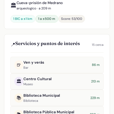
Cueva-prisión de Medrano
🏛️
arqueologico · a 209 m
1 BIC a ≤1 km
1 a ≤500 m
Score: 53/100
Servicios y puntos de interés
📍
15 cerca
Ven y verás
🍺
86 m
Bar
Centro Cultural
🏛️
213 m
Museo
Biblioteca Municipal
📚
229 m
Biblioteca
Biblioteca Pública Municipal