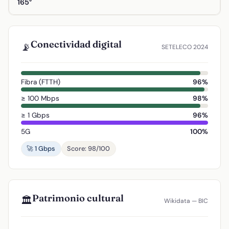
165°
Conectividad digital
📡
SETELECO 2024
Fibra (FTTH)
96%
≥ 100 Mbps
98%
≥ 1 Gbps
96%
5G
100%
🚀 1 Gbps
Score: 98/100
Patrimonio cultural
🏛️
Wikidata — BIC