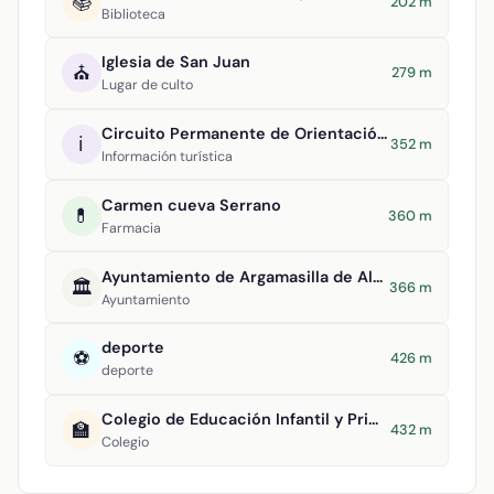
📚
202 m
Biblioteca
Iglesia de San Juan
⛪
279 m
Lugar de culto
Circuito Permanente de Orientación Argamasilla de Alba
ℹ️
352 m
Información turística
Carmen cueva Serrano
💊
360 m
Farmacia
Ayuntamiento de Argamasilla de Alba
🏛️
366 m
Ayuntamiento
deporte
⚽
426 m
deporte
Colegio de Educación Infantil y Primaria Divino Maestro
🏫
432 m
Colegio