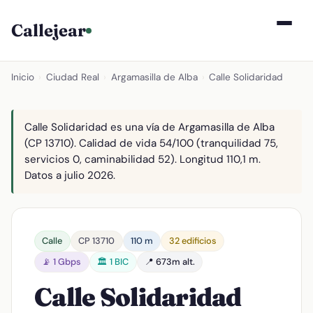
Callejear
Inicio
›
Ciudad Real
›
Argamasilla de Alba
›
Calle Solidaridad
Calle Solidaridad es una vía de Argamasilla de Alba
(CP 13710). Calidad de vida 54/100 (tranquilidad 75,
servicios 0, caminabilidad 52). Longitud 110,1 m.
Datos a julio 2026.
Calle
CP 13710
110 m
32 edificios
📡 1 Gbps
🏛️ 1 BIC
📍 673m alt.
Calle Solidaridad