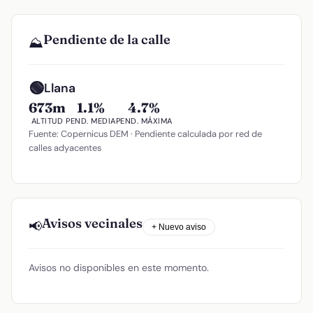
Pendiente de la calle
⛰️
🟢
Llana
673m
1.1%
4.7%
ALTITUD
PEND. MEDIA
PEND. MÁXIMA
Fuente: Copernicus DEM · Pendiente calculada por red de
calles adyacentes
Avisos vecinales
📢
+ Nuevo aviso
Avisos no disponibles en este momento.