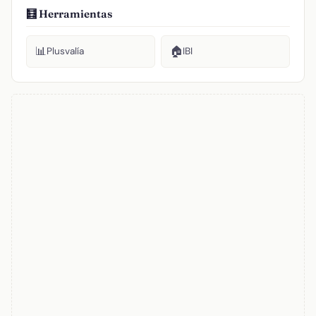
🧮 Herramientas
📊
🏠
Plusvalía
IBI