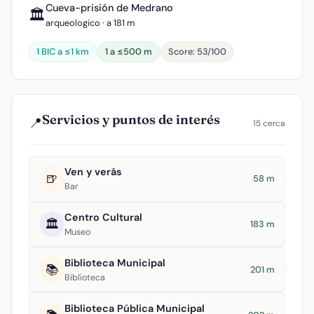
Cueva-prisión de Medrano
🏛️
arqueologico · a 181 m
1 BIC a ≤1 km
1 a ≤500 m
Score: 53/100
Servicios y puntos de interés
📍
15 cerca
Ven y verás
🍺
58 m
Bar
Centro Cultural
🏛️
183 m
Museo
Biblioteca Municipal
📚
201 m
Biblioteca
Biblioteca Pública Municipal