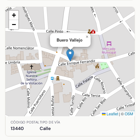
+
−
×
Buero Vallejo
Leaflet
|
©
OSM
Ubicación de Buero Vallejo en Argamasilla de Calatrava, C
CÓDIGO POSTAL
TIPO DE VÍA
13440
Calle