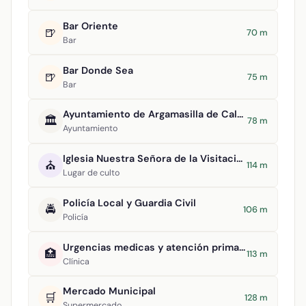
Bar Oriente
🍺
70 m
Bar
Bar Donde Sea
🍺
75 m
Bar
Ayuntamiento de Argamasilla de Calatrava
🏛️
78 m
Ayuntamiento
Iglesia Nuestra Señora de la Visitación
⛪
114 m
Lugar de culto
Policía Local y Guardia Civil
🚔
106 m
Policía
Urgencias medicas y atención primaria
🏥
113 m
Clínica
Mercado Municipal
🛒
128 m
Supermercado