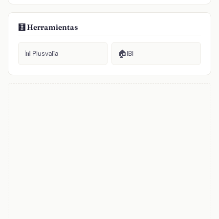
🧮 Herramientas
📊
🏠
Plusvalía
IBI