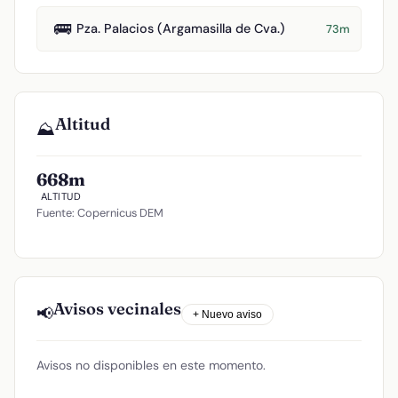
🚌
Pza. Palacios (Argamasilla de Cva.)
73m
Altitud
⛰️
668m
ALTITUD
Fuente: Copernicus DEM
Avisos vecinales
📢
+ Nuevo aviso
Avisos no disponibles en este momento.