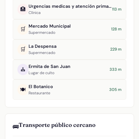
Urgencias medicas y atención primaria
🏥
113 m
Clínica
Mercado Municipal
🛒
128 m
Supermercado
La Despensa
🛒
229 m
Supermercado
Ermita de San Juan
⛪
333 m
Lugar de culto
El Botanico
🍽️
305 m
Restaurante
Transporte público cercano
🚌