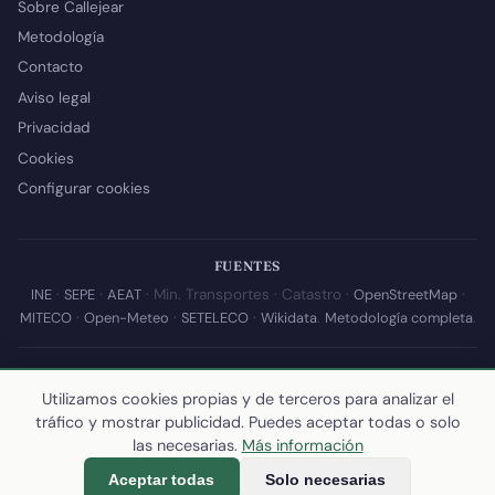
Sobre Callejear
Metodología
Contacto
Aviso legal
Privacidad
Cookies
Configurar cookies
FUENTES
INE
·
SEPE
·
AEAT
· Min. Transportes · Catastro ·
OpenStreetMap
·
MITECO
·
Open-Meteo
·
SETELECO
·
Wikidata
.
Metodología completa
.
© 2026 Callejear.com — Directorio municipal de España con datos
abiertos. Desarrollado y mantenido por
Yoel Castaño
.
Utilizamos cookies propias y de terceros para analizar el
tráfico y mostrar publicidad. Puedes aceptar todas o solo
Última actualización de esta página:
10 de julio de 2026
·
Cómo
las necesarias.
Más información
calculamos los datos
Aceptar todas
Solo necesarias