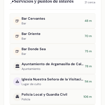
Servicios y puntos de interés
📍
21 cerca
Bar Cervantes
🍺
48 m
Bar
Bar Oriente
🍺
70 m
Bar
Bar Donde Sea
🍺
75 m
Bar
Ayuntamiento de Argamasilla de Calatrava
🏛️
78 m
Ayuntamiento
Iglesia Nuestra Señora de la Visitación
⛪
114 m
Lugar de culto
Policía Local y Guardia Civil
🚔
106 m
Policía