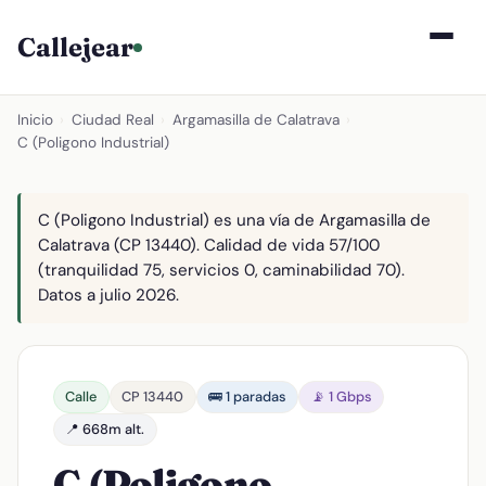
Callejear
Inicio
›
Ciudad Real
›
Argamasilla de Calatrava
›
C (Poligono Industrial)
C (Poligono Industrial) es una vía de Argamasilla de
Calatrava (CP 13440). Calidad de vida 57/100
(tranquilidad 75, servicios 0, caminabilidad 70).
Datos a julio 2026.
Calle
CP 13440
🚌 1 paradas
📡 1 Gbps
📍 668m alt.
C (Poligono