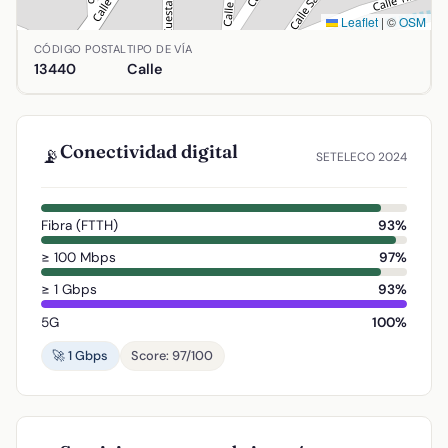
Leaflet
|
©
OSM
Ubicación de C (Poligono Industrial) en Argamasilla de Cal
CÓDIGO POSTAL
TIPO DE VÍA
13440
Calle
Conectividad digital
📡
SETELECO 2024
Fibra (FTTH)
93%
≥ 100 Mbps
97%
≥ 1 Gbps
93%
5G
100%
🚀 1 Gbps
Score: 97/100