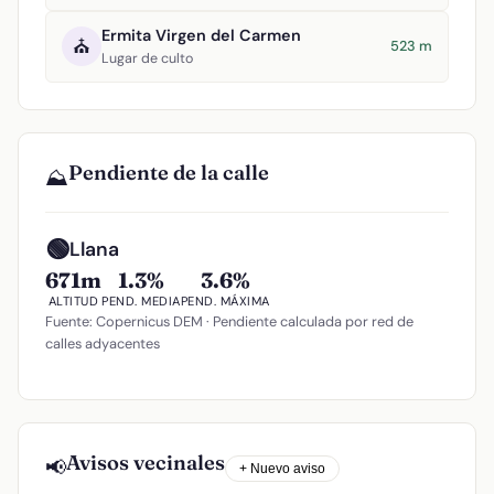
Ermita Virgen del Carmen
⛪
523 m
Lugar de culto
Pendiente de la calle
⛰️
🟢
Llana
671m
1.3%
3.6%
ALTITUD
PEND. MEDIA
PEND. MÁXIMA
Fuente: Copernicus DEM · Pendiente calculada por red de
calles adyacentes
Avisos vecinales
📢
+ Nuevo aviso