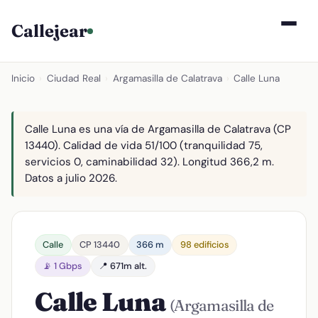
Callejear
Inicio
›
Ciudad Real
›
Argamasilla de Calatrava
›
Calle Luna
Calle Luna es una vía de Argamasilla de Calatrava (CP
13440). Calidad de vida 51/100 (tranquilidad 75,
servicios 0, caminabilidad 32). Longitud 366,2 m.
Datos a julio 2026.
Calle
CP 13440
366 m
98 edificios
📡 1 Gbps
📍 671m alt.
Calle Luna
(Argamasilla de