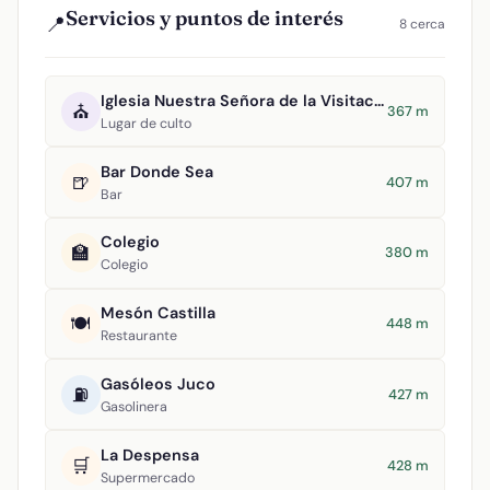
Servicios y puntos de interés
📍
8 cerca
Iglesia Nuestra Señora de la Visitación
⛪
367 m
Lugar de culto
Bar Donde Sea
🍺
407 m
Bar
Colegio
🏫
380 m
Colegio
Mesón Castilla
🍽️
448 m
Restaurante
Gasóleos Juco
⛽
427 m
Gasolinera
La Despensa
🛒
428 m
Supermercado