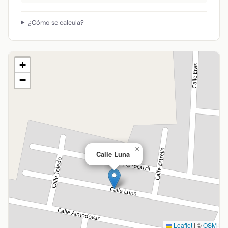
¿Cómo se calcula?
+
−
×
Calle Luna
Leaflet
|
©
OSM