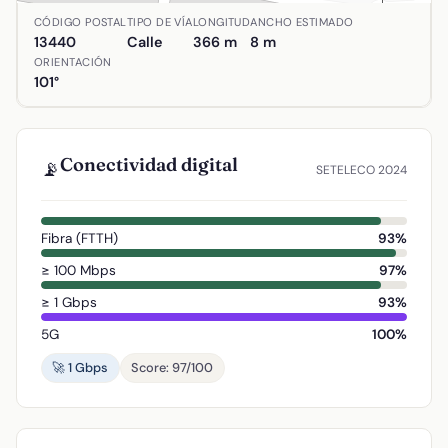
Ubicación de Calle Luna en Argamasilla de Calatrava, Ciu
CÓDIGO POSTAL
TIPO DE VÍA
LONGITUD
ANCHO ESTIMADO
13440
Calle
366 m
8 m
ORIENTACIÓN
101°
Conectividad digital
📡
SETELECO 2024
Fibra (FTTH)
93%
≥ 100 Mbps
97%
≥ 1 Gbps
93%
5G
100%
🚀 1 Gbps
Score: 97/100