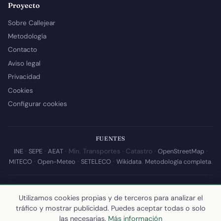
Proyecto
Sobre Callejear
Metodología
Contacto
Aviso legal
Privacidad
Cookies
Configurar cookies
FUENTES
INE
·
SEPE
·
AEAT
· Min. Transportes · Catastro ·
OpenStreetMap
·
MITECO
·
Open-Meteo
·
SETELECO
·
Wikidata
.
Metodología completa
.
© 2026 Callejear.com — Directorio municipal de España con datos
abiertos. Desarrollado y mantenido por
Yoel Castaño
.
Utilizamos cookies propias y de terceros para analizar el
tráfico y mostrar publicidad. Puedes aceptar todas o solo
Última actualización de esta página:
10 de julio de 2026
·
Cómo
las necesarias.
Más información