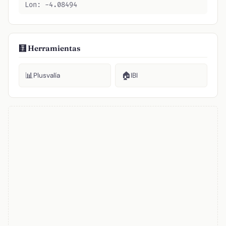
Lon: -4.08494
🧮 Herramientas
📊
🏠
Plusvalía
IBI