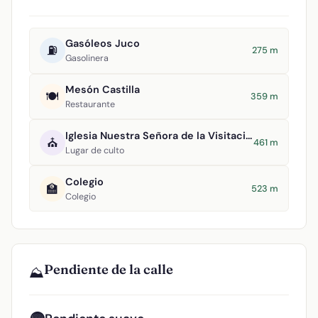
Gasóleos Juco
⛽
275 m
Gasolinera
Mesón Castilla
🍽️
359 m
Restaurante
Iglesia Nuestra Señora de la Visitación
⛪
461 m
Lugar de culto
Colegio
🏫
523 m
Colegio
Pendiente de la calle
⛰️