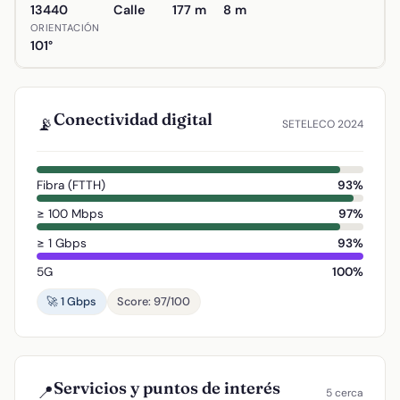
13440
Calle
177 m
8 m
ORIENTACIÓN
101°
Conectividad digital
📡
SETELECO 2024
Fibra (FTTH)
93%
≥ 100 Mbps
97%
≥ 1 Gbps
93%
5G
100%
🚀 1 Gbps
Score: 97/100
Servicios y puntos de interés
📍
5 cerca