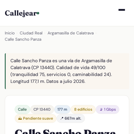
Callejear
Inicio
›
Ciudad Real
›
Argamasilla de Calatrava
›
Calle Sancho Panza
Calle Sancho Panza es una vía de Argamasilla de
Calatrava (CP 13440). Calidad de vida 49/100
(tranquilidad 75, servicios 0, caminabilidad 24).
Longitud 177,1 m. Datos a julio 2026.
Calle
CP 13440
177 m
8 edificios
📡 1 Gbps
⛰️ Pendiente suave
📍 667m alt.
Calle Sancho Panza