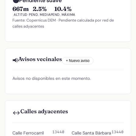
🟡
Pendiente suave
667m
2.5%
10.4%
ALTITUD
PEND. MEDIA
PEND. MÁXIMA
Fuente: Copernicus DEM · Pendiente calculada por red de
calles adyacentes
Avisos vecinales
📢
+ Nuevo aviso
Avisos no disponibles en este momento.
Calles adyacentes
↔️
13440
13440
Calle Ferrocarril
Calle Santa Bárbara