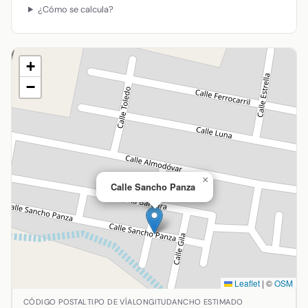
¿Cómo se calcula?
+
−
×
Calle Sancho Panza
Leaflet
|
©
OSM
Ubicación de Calle Sancho Panza en Argamasilla de Calat
CÓDIGO POSTAL
TIPO DE VÍA
LONGITUD
ANCHO ESTIMADO