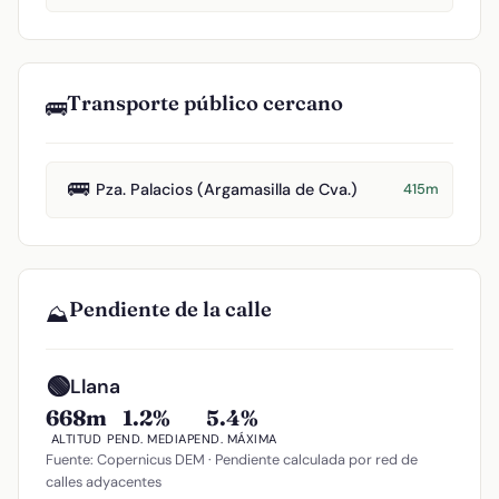
Transporte público cercano
🚌
🚌
Pza. Palacios (Argamasilla de Cva.)
415m
Pendiente de la calle
⛰️
🟢
Llana
668m
1.2%
5.4%
ALTITUD
PEND. MEDIA
PEND. MÁXIMA
Fuente: Copernicus DEM · Pendiente calculada por red de
calles adyacentes