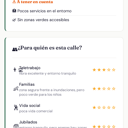
⚠ A tener en cuenta
🏥 Pocos servicios en el entorno
🌿 Sin zonas verdes accesibles
¿Para quién es esta calle?
👥
Teletrabajo
👨‍💻
★★★☆☆
fibra excelente y entorno tranquilo
Familias
👶
★★☆☆☆
zona segura frente a inundaciones, pero
poco verde para los niños
Vida social
🕺
★☆☆☆☆
poca vida comercial
Jubilados
🧓
★★☆☆☆
entorno tranquilo, pero apenas hay zonas