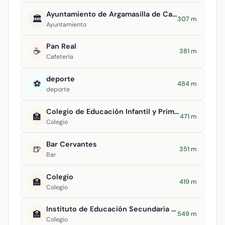
Ayuntamiento de Argamasilla de Calatrava
🏛️
307 m
Ayuntamiento
Pan Real
☕
381 m
Cafetería
deporte
⚽
484 m
deporte
Colegio de Educación Infantil y Primaria Virgen del Socorro
🏫
471 m
Colegio
Bar Cervantes
🍺
351 m
Bar
Colegio
🏫
419 m
Colegio
Instituto de Educación Secundaria Alonso Quijano
🏫
549 m
Colegio