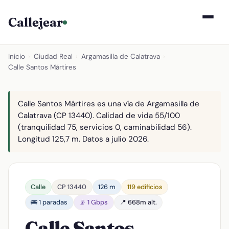
Callejear
Inicio
›
Ciudad Real
›
Argamasilla de Calatrava
›
Calle Santos Mártires
Calle Santos Mártires es una vía de Argamasilla de
Calatrava (CP 13440). Calidad de vida 55/100
(tranquilidad 75, servicios 0, caminabilidad 56).
Longitud 125,7 m. Datos a julio 2026.
Calle
CP 13440
126 m
119 edificios
🚌 1 paradas
📡 1 Gbps
📍 668m alt.
Calle Santos