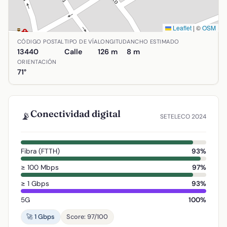
Leaflet
|
©
OSM
Ubicación de Calle Santos Mártires en Argamasilla de Cala
CÓDIGO POSTAL
TIPO DE VÍA
LONGITUD
ANCHO ESTIMADO
13440
Calle
126 m
8 m
ORIENTACIÓN
71°
Conectividad digital
📡
SETELECO 2024
Fibra (FTTH)
93%
≥ 100 Mbps
97%
≥ 1 Gbps
93%
5G
100%
🚀 1 Gbps
Score: 97/100