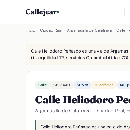
Callejear
Inicio
›
Ciudad Real
›
Argamasilla de Calatrava
›
Calle 
Calle Heliodoro Peñasco es una vía de Argamasil
(tranquilidad 75, servicios 0, caminabilidad 70).
Calle
CP 13440
305 m
91 edificios
🚌 1 
Calle Heliodoro P
Argamasilla de Calatrava
— Ciudad Real, 
Calle Heliodoro Peñasco es una calle de Arg