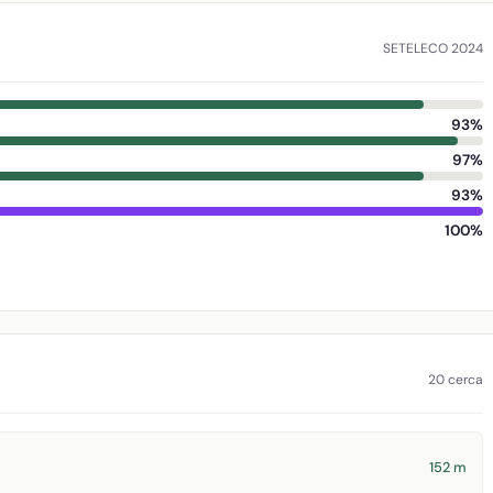
SETELECO 2024
93%
97%
93%
100%
20 cerca
152 m