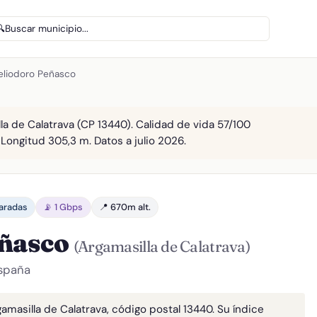
🔍
Buscar municipio...
Heliodoro Peñasco
la de Calatrava (CP 13440). Calidad de vida 57/100
 Longitud 305,3 m. Datos a julio 2026.
paradas
📡 1 Gbps
📍 670m alt.
eñasco
(Argamasilla de Calatrava)
España
amasilla de Calatrava, código postal 13440. Su índice