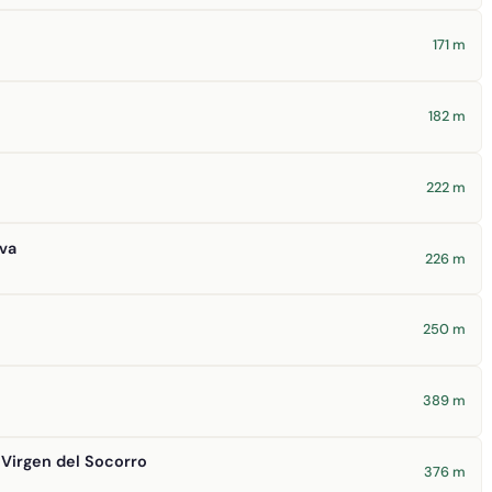
171 m
182 m
222 m
va
226 m
250 m
389 m
 Virgen del Socorro
376 m