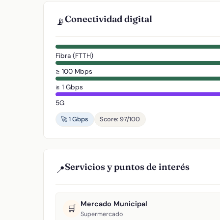
Conectividad digital
📡
Fibra (FTTH)
≥ 100 Mbps
≥ 1 Gbps
5G
🚀 1 Gbps
Score: 97/100
Servicios y puntos de interés
📍
Mercado Municipal
🛒
Supermercado