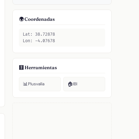
🌍 Coordenadas
Lat: 38.72878
Lon: -4.07678
🧮 Herramientas
📊
🏠
Plusvalía
IBI