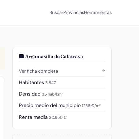
Buscar
Provincias
Herramientas
🏙️ Argamasilla de Calatrava
→
Ver ficha completa
Habitantes
5.847
Densidad
35 hab/km²
Precio medio del municipio
1256 €/m²
Renta media
30.950 €