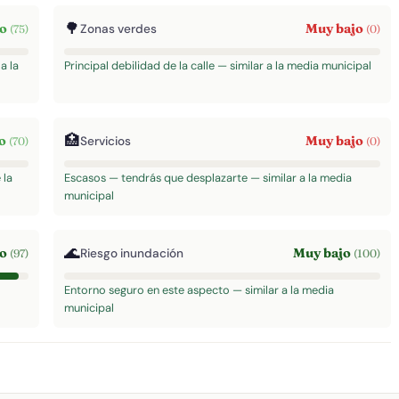
🌳
to
Muy bajo
Zonas verdes
(75)
(0)
a la
Principal debilidad de la calle — similar a la media municipal
🏥
to
Muy bajo
Servicios
(70)
(0)
 la
Escasos — tendrás que desplazarte — similar a la media
municipal
🌊
to
Muy bajo
Riesgo inundación
(97)
(100)
Entorno seguro en este aspecto — similar a la media
municipal