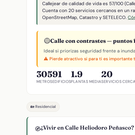
Callejear de calidad de vida es 57/100 (Cal
Cuenta con 20 servicios cercanos en un r
OpenStreetMap, Catastro y SETELECO.
Cóm
🟡
Calle con contrastes — puntos f
Ideal si priorizas seguridad frente a inund
⚠️ Pierde atractivo si para ti es importante 
305
91
1.9
20
METROS
EDIFICIOS
PLANTAS MEDIA
SERVICIOS CERC
🏡 Residencial
¿Vivir en Calle Heliodoro Peñasco?
🧭