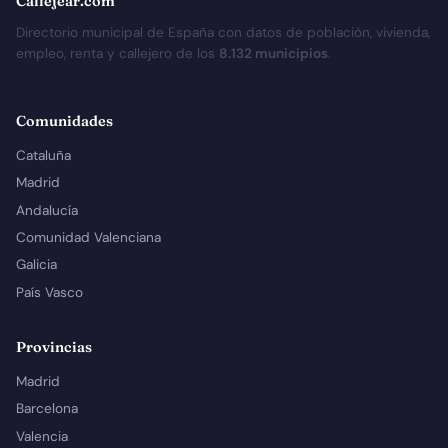
Callejear.com
Directorio municipal de España con datos de población, vivienda,
empleo, renta y callejero de los
8.132 municipios
.
Comunidades
Cataluña
Madrid
Andalucía
Comunidad Valenciana
Galicia
País Vasco
Provincias
Madrid
Barcelona
Valencia