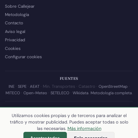
Sobre Callejear
Metodología
Contacto
Aviso legal
Privacidad
Cookies
Configurar cookies
FUENTES
INE
·
SEPE
·
AEAT
· Min. Transportes · Catastro ·
OpenStreetMap
·
MITECO
·
Open-Meteo
·
SETELECO
·
Wikidata
.
Metodología completa
.
© 2026 Callejear.com — Directorio municipal de España con datos
abiertos. Desarrollado y mantenido por
Yoel Castaño
.
Utilizamos cookies propias y de terceros para analizar el
tráfico y mostrar publicidad. Puedes aceptar todas o solo
Última actualización de esta página:
10 de julio de 2026
·
Cómo
las necesarias.
Más información
calculamos los datos
Aceptar todas
Solo necesarias