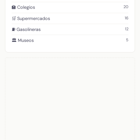
20
🏫 Colegios
16
🛒 Supermercados
12
⛽ Gasolineras
5
🏛️ Museos