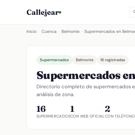
Callejear
Inicio
›
Cuenca
›
Belmonte
›
Supermercados en Belmo
Supermercados
Belmonte
16 registradas
Supermercados en
Directorio completo de supermercados 
análisis de zona.
16
1
2
SUPERMERCADOS
CON WEB OFICIAL
CON TELÉFONO