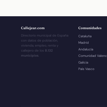
Callejear.com
Comunidades
Directorio municipal de España
Cataluña
con datos de población,
Madrid
vivienda, empleo, renta y
Andalucía
callejero de los
8.132
municipios
.
Comunidad Valenc
Galicia
País Vasco