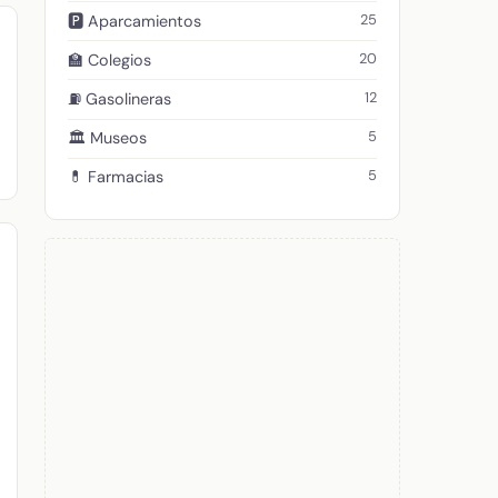
25
🅿️ Aparcamientos
20
🏫 Colegios
12
⛽ Gasolineras
5
🏛️ Museos
5
💊 Farmacias