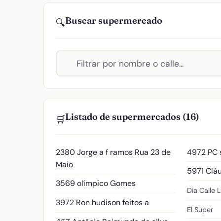
Buscar supermercado
🔍
Listado de supermercados (16)
🛒
2380 Jorge a f ramos
Rua 23 de
4972 PC
Maio
5971 Cláu
3569 olímpico Gomes
Dia
Calle 
3972 Ron hudison feitos a
El Super