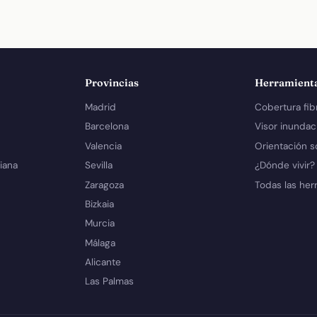
Provincias
Herramient
Madrid
Cobertura fib
Barcelona
Visor inundac
Valencia
Orientación s
iana
Sevilla
¿Dónde vivir?
Zaragoza
Todas las her
Bizkaia
Murcia
Málaga
Alicante
Las Palmas