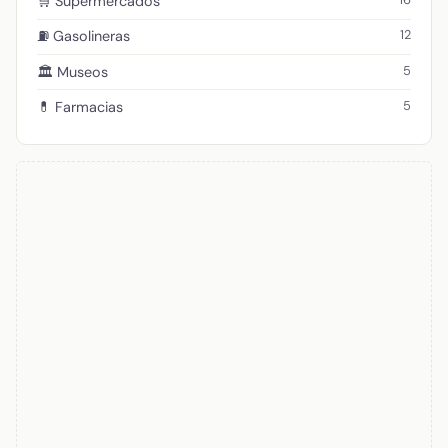
🛒 Supermercados
12
⛽ Gasolineras
5
🏛️ Museos
5
💊 Farmacias