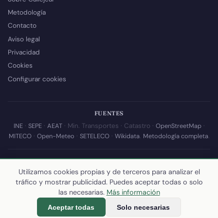
Metodología
Contacto
Aviso legal
Privacidad
Cookies
Configurar cookies
FUENTES
INE
·
SEPE
·
AEAT
· Min. Transportes · Catastro ·
OpenStreetMap
·
MITECO
·
Open-Meteo
·
SETELECO
·
Wikidata
.
Metodología completa
.
© 2026 Callejear.com — Directorio municipal de España con datos
abiertos. Desarrollado y mantenido por
Yoel Castaño
.
Utilizamos cookies propias y de terceros para analizar el
tráfico y mostrar publicidad. Puedes aceptar todas o solo
Última actualización de esta página:
10 de julio de 2026
·
Cómo
las necesarias.
Más información
calculamos los datos
Aceptar todas
Solo necesarias