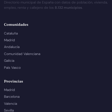
Directorio municipal de España con datos de población, vivienda,
empleo, renta y callejero de los
8.132 municipios
.
Comunidades
Cataluña
Madrid
Andalucía
Comunidad Valenciana
Galicia
País Vasco
Provincias
Madrid
Barcelona
Valencia
Sevilla