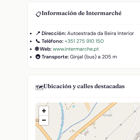
Información de Intermarché
📋
📍 Dirección:
Autoestrada da Beira Interior
📞 Teléfono:
+351 275 910 150
🌐 Web:
www.intermarche.pt
🚇 Transporte:
Ginjal (bus) a 205 m
Ubicación y calles destacadas
🗺️
+
−