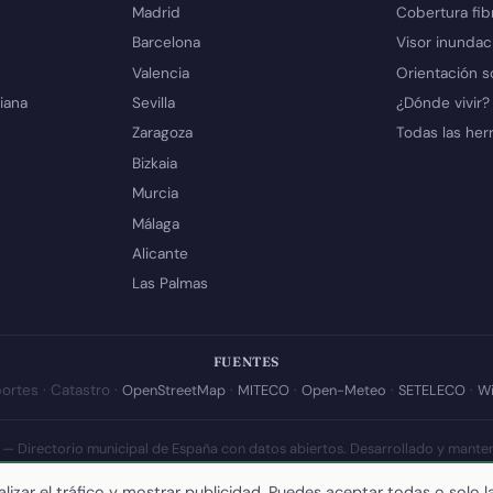
Madrid
Cobertura fib
Barcelona
Visor inundac
Valencia
Orientación s
iana
Sevilla
¿Dónde vivir?
Zaragoza
Todas las her
Bizkaia
Murcia
Málaga
Alicante
Las Palmas
FUENTES
ortes · Catastro ·
OpenStreetMap
·
MITECO
·
Open-Meteo
·
SETELECO
·
Wi
 — Directorio municipal de España con datos abiertos. Desarrollado y mante
a actualización de esta página:
10 de julio de 2026
·
Cómo calculamos los 
lizar el tráfico y mostrar publicidad. Puedes aceptar todas o solo l