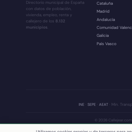
Directorio municipal de España
Cataluña
con datos de población,
Madrid
vivienda, empleo, renta y
Andalucía
callejero de los
8.132
municipios
.
Comunidad Valenc
Galicia
País Vasco
INE
·
SEPE
·
AEAT
· Min. Transp
© 2026 Callejear.com
Últim
Utilizamos cookies propias y de terceros para ana