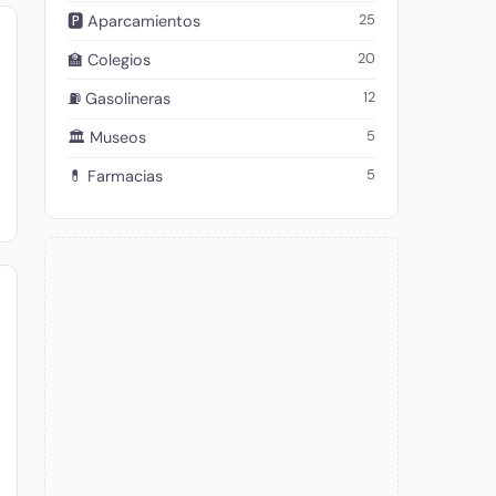
25
🅿️ Aparcamientos
20
🏫 Colegios
12
⛽ Gasolineras
5
🏛️ Museos
5
💊 Farmacias