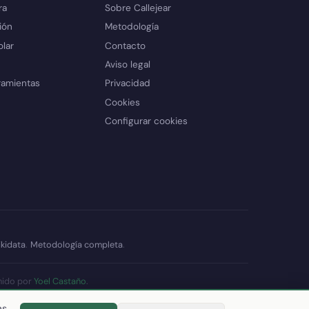
ra
Sobre Callejear
ión
Metodología
olar
Contacto
Aviso legal
ramientas
Privacidad
Cookies
Configurar cookies
kidata
.
Metodología completa
.
nido por
Yoel Castaño
.
datos
as