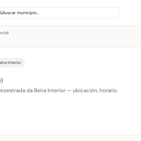
🔍
Buscar municipio...
arché
ira Interior
)
estrada da Beira Interior — ubicación, horario,