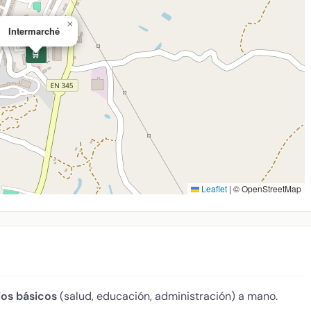
×
Intermarché
🛒
Leaflet
|
© OpenStreetMap
ios básicos
(salud, educación, administración) a mano.