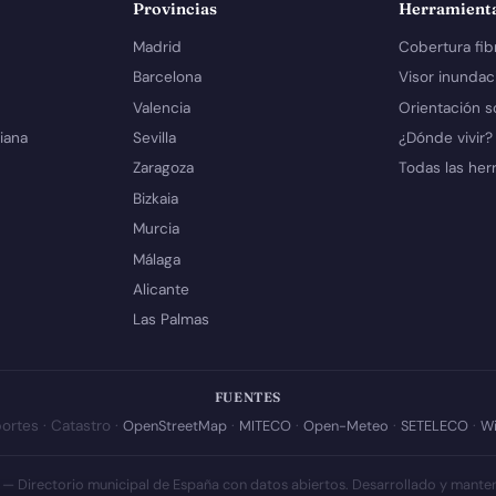
Provincias
Herramient
Madrid
Cobertura fib
Barcelona
Visor inundac
Valencia
Orientación s
iana
Sevilla
¿Dónde vivir?
Zaragoza
Todas las her
Bizkaia
Murcia
Málaga
Alicante
Las Palmas
FUENTES
ortes · Catastro ·
OpenStreetMap
·
MITECO
·
Open-Meteo
·
SETELECO
·
Wi
 — Directorio municipal de España con datos abiertos. Desarrollado y mante