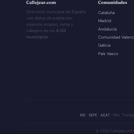
Callejear.com
Comunidades
Directorio municipal de España
Cataluña
con datos de población,
Madrid
vivienda, empleo, renta y
Andalucía
callejero de los
8.132
municipios
.
Comunidad Valenc
Galicia
País Vasco
INE
·
SEPE
·
AEAT
· Min. Transp
© 2026 Callejear.com