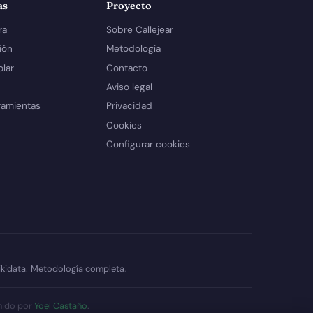
as
Proyecto
ra
Sobre Callejear
ión
Metodología
olar
Contacto
Aviso legal
ramientas
Privacidad
Cookies
Configurar cookies
kidata
.
Metodología completa
.
nido por
Yoel Castaño
.