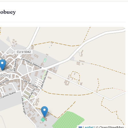
ltobuey
Leaflet
|
© OpenStreetMap