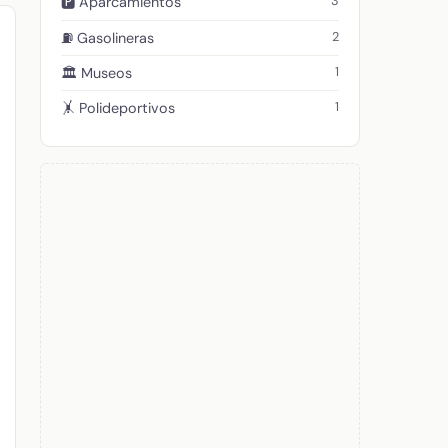
3
🅿️ Aparcamientos
2
⛽ Gasolineras
1
🏛️ Museos
1
🤸 Polideportivos