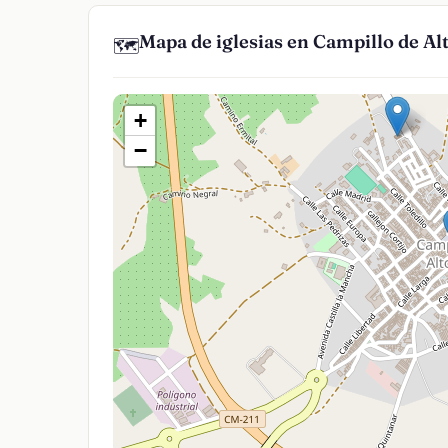
Mapa de iglesias en Campillo de A
🗺️
+
−