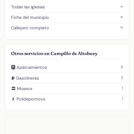
→
Todas las iglesias
→
Ficha del municipio
→
Callejero completo
Otros servicios en Campillo de Altobuey
3
🅿️ Aparcamientos
2
⛽ Gasolineras
1
🏛️ Museos
1
🤸 Polideportivos