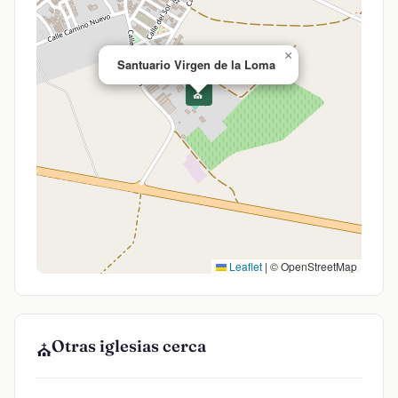
×
Santuario Virgen de la Loma
⛪
Leaflet
|
© OpenStreetMap
Otras iglesias cerca
⛪