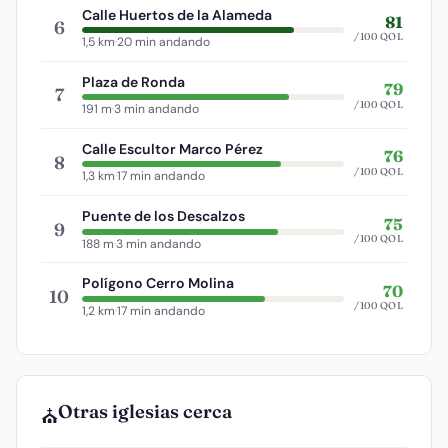
Calle Huertos de la Alameda
81
6
/100 QOL
1,5 km
·
20 min andando
Plaza de Ronda
79
7
/100 QOL
191 m
·
3 min andando
Calle Escultor Marco Pérez
76
8
/100 QOL
1,3 km
·
17 min andando
Puente de los Descalzos
75
9
/100 QOL
188 m
·
3 min andando
Polígono Cerro Molina
70
10
/100 QOL
1,2 km
·
17 min andando
Otras iglesias cerca
⛪