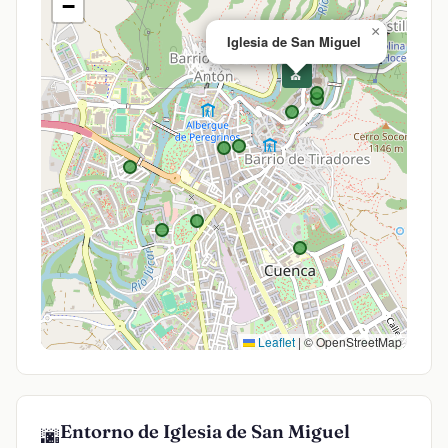
−
×
Iglesia de San Miguel
⛪
Leaflet
|
© OpenStreetMap
Entorno de Iglesia de San Miguel
🌆