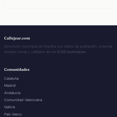
Callejear.com
Directorio municipal de España con datos de población, vivienda,
empleo, renta y callejero de los
8.132 municipios
.
Comunidades
Cataluña
Madrid
Andalucía
Comunidad Valenciana
Galicia
País Vasco