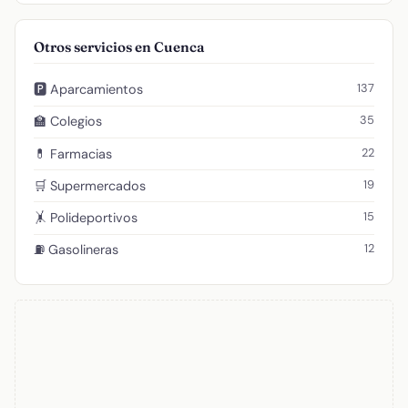
Otros servicios en Cuenca
137
🅿️ Aparcamientos
35
🏫 Colegios
22
💊 Farmacias
19
🛒 Supermercados
15
🤸 Polideportivos
12
⛽ Gasolineras