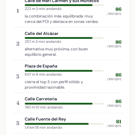
Calle de Mari Carmen y sus Muñecos
86
222 m
·
3 min andando
1
/100 QOL
la combinación más equilibrada: muy
cerca del POI y destaca en zonas verdes.
Calle del Alcázar
86
257 m
·
3 min andando
2
/100 QOL
alternativa muy próxima, con buen
equilibrio general.
Plaza de España
86
657 m
·
9 min andando
3
/100 QOL
cierra el top 3 con perfil sólido y
proximidad razonable.
Calle Carreteria
86
4
/100 QOL
740 m
·
10 min andando
Calle Fuente del Rey
81
5
/100 QOL
1,4 km
·
18 min andando