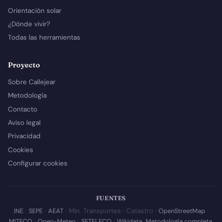
Orientación solar
¿Dónde vivir?
Todas las herramientas
Proyecto
Sobre Callejear
Metodología
Contacto
Aviso legal
Privacidad
Cookies
Configurar cookies
FUENTES
INE
·
SEPE
·
AEAT
· Min. Transportes · Catastro ·
OpenStreetMap
·
MITECO
·
Open-Meteo
·
SETELECO
·
Wikidata
.
Metodología completa
.