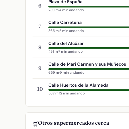
Plaza de España
6
289 m
·
4 min andando
Calle Carreteria
7
365 m
·
5 min andando
Calle del Alcázar
8
491 m
·
7 min andando
Calle de Mari Carmen y sus Muñecos
9
659 m
·
9 min andando
Calle Huertos de la Alameda
10
867 m
·
12 min andando
Otros supermercados cerca
🛒