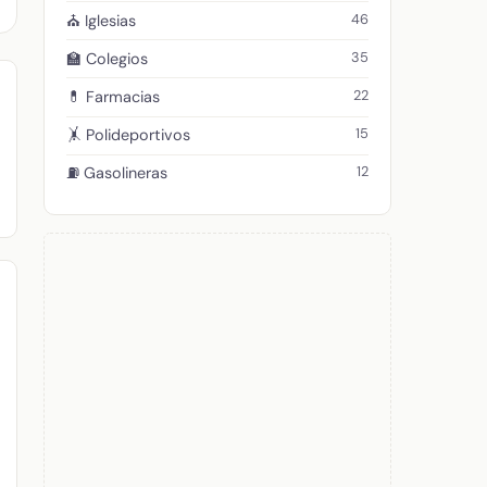
46
⛪ Iglesias
35
🏫 Colegios
22
💊 Farmacias
15
🤸 Polideportivos
12
⛽ Gasolineras