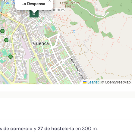
×
La Despensa
🛒
Leaflet
|
© OpenStreetMap
os de comercio
y
27 de hostelería
en 300 m.