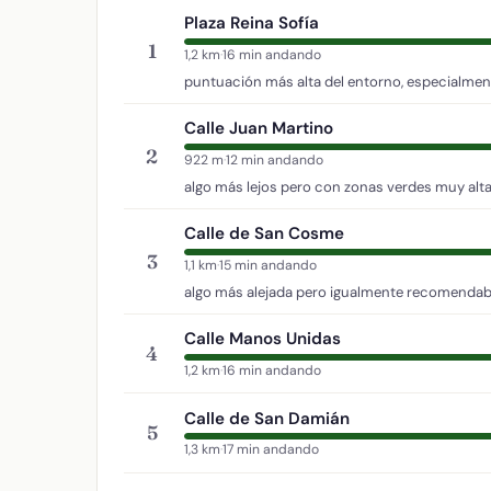
Plaza Reina Sofía
1
1,2 km
·
16 min andando
puntuación más alta del entorno, especialment
Calle Juan Martino
2
922 m
·
12 min andando
algo más lejos pero con zonas verdes muy alta
Calle de San Cosme
3
1,1 km
·
15 min andando
algo más alejada pero igualmente recomendab
Calle Manos Unidas
4
1,2 km
·
16 min andando
Calle de San Damián
5
1,3 km
·
17 min andando