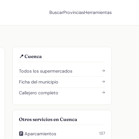
Buscar
Provincias
Herramientas
📍 Cuenca
→
Todos los supermercados
→
Ficha del municipio
→
Callejero completo
Otros servicios en Cuenca
137
🅿️ Aparcamientos