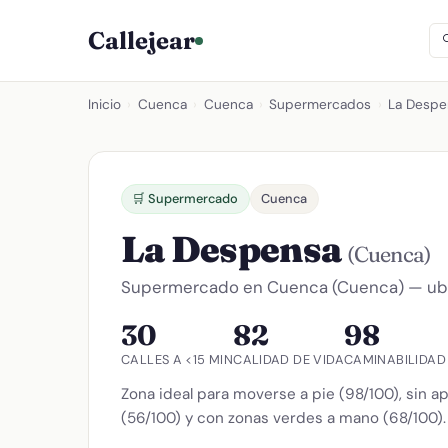
Callejear
Inicio
›
Cuenca
›
Cuenca
›
Supermercados
›
La Despe
🛒 Supermercado
Cuenca
La Despensa
(Cuenca)
Supermercado en Cuenca (Cuenca) — ubica
30
82
98
CALLES A <15 MIN
CALIDAD DE VIDA
CAMINABILIDAD
Zona ideal para moverse a pie (98/100), sin a
(56/100) y con zonas verdes a mano (68/100).