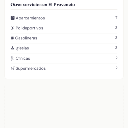
Otros servicios en El Provencio
7
🅿️ Aparcamientos
3
🤸 Polideportivos
3
⛽ Gasolineras
3
⛪ Iglesias
2
🩺 Clínicas
2
🛒 Supermercados