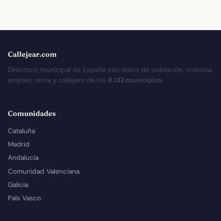
Callejear.com
Directorio municipal de España con datos de población, vivienda,
empleo, renta y callejero de los
8.132 municipios
.
Comunidades
Cataluña
Madrid
Andalucía
Comunidad Valenciana
Galicia
País Vasco