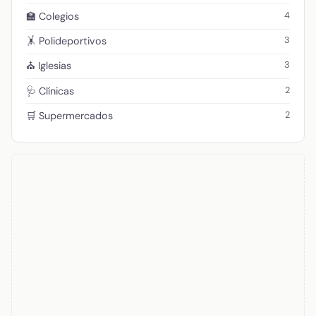
4
🏫 Colegios
3
🤸 Polideportivos
3
⛪ Iglesias
2
🩺 Clínicas
2
🛒 Supermercados