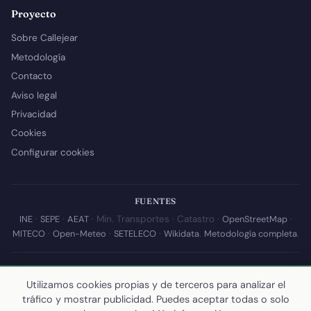
Proyecto
Sobre Callejear
Metodología
Contacto
Aviso legal
Privacidad
Cookies
Configurar cookies
FUENTES
INE
·
SEPE
·
AEAT
· Min. Transportes · Catastro ·
OpenStreetMap
·
MITECO
·
Open-Meteo
·
SETELECO
·
Wikidata
.
Metodología completa
.
© 2026 Callejear.com — Directorio municipal de España con datos
abiertos. Desarrollado y mantenido por
Yoel Castaño
.
Utilizamos cookies propias y de terceros para analizar el
tráfico y mostrar publicidad. Puedes aceptar todas o solo
Última actualización de esta página:
10 de julio de 2026
·
Cómo