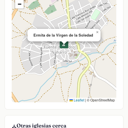
−
×
Ermita de la Virgen de la Soledad
⛪
Leaflet
|
© OpenStreetMap
Otras iglesias cerca
⛪