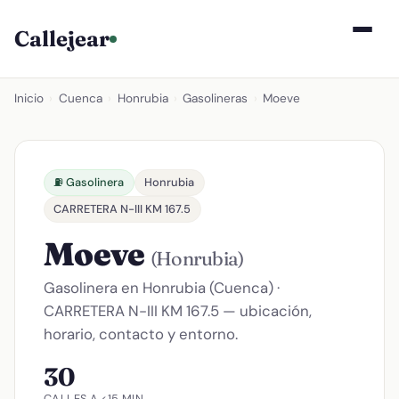
Callejear
Inicio
›
Cuenca
›
Honrubia
›
Gasolineras
›
Moeve
⛽ Gasolinera
Honrubia
CARRETERA N-III KM 167.5
Moeve
(Honrubia)
Gasolinera en Honrubia (Cuenca) ·
CARRETERA N-III KM 167.5 — ubicación,
horario, contacto y entorno.
30
CALLES A <15 MIN