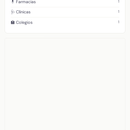
1
💊 Farmacias
1
🩺 Clínicas
1
🏫 Colegios