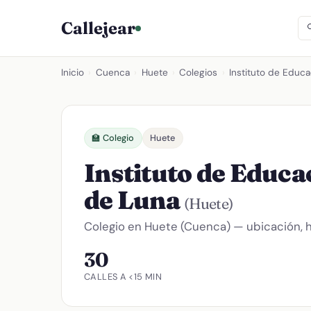
Callejear
Inicio
›
Cuenca
›
Huete
›
Colegios
›
Instituto de Educ
🏫 Colegio
Huete
Instituto de Educ
de Luna
(Huete)
Colegio en Huete (Cuenca) — ubicación, h
30
CALLES A <15 MIN