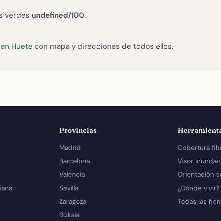
as verdes
undefined/100
.
 en Huete
con mapa y direcciones de todos ellos.
Provincias
Herramient
Madrid
Cobertura fib
Barcelona
Visor inundac
Valencia
Orientación s
iana
Sevilla
¿Dónde vivir?
Zaragoza
Todas las her
Bizkaia