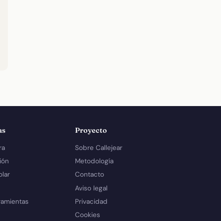
as
Proyecto
ra
Sobre Callejear
ión
Metodología
olar
Contacto
Aviso legal
ramientas
Privacidad
Cookies