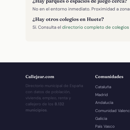
¿Hay parques o espacios de juego cerca?
No en el entorno inmediato. Proximidad a zon
¿Hay otros colegios en Huete?
Sí. Consulta el
directorio completo de colegios
Callejear.com
Comunidades
Directorio municipal de España
Cataluña
con datos de población,
Madrid
vivienda, empleo, renta y
Andalucía
callejero de los
8.132
municipios
.
Comunidad Valenc
Galicia
País Vasco