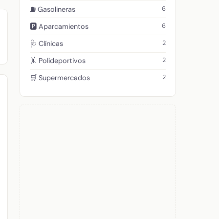
6
⛽ Gasolineras
6
🅿️ Aparcamientos
2
🩺 Clínicas
2
🤸 Polideportivos
2
🛒 Supermercados