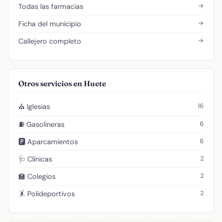
→
Todas las farmacias
→
Ficha del municipio
→
Callejero completo
Otros servicios en Huete
16
⛪ Iglesias
6
⛽ Gasolineras
6
🅿️ Aparcamientos
2
🩺 Clínicas
2
🏫 Colegios
2
🤸 Polideportivos