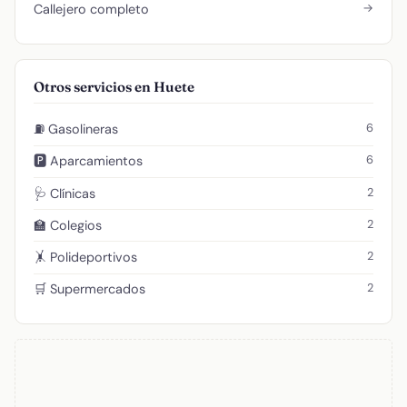
→
Callejero completo
Otros servicios en Huete
6
⛽ Gasolineras
6
🅿️ Aparcamientos
2
🩺 Clínicas
2
🏫 Colegios
2
🤸 Polideportivos
2
🛒 Supermercados