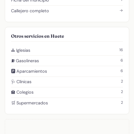
Ficha del municipio
→
Callejero completo
Otros servicios en Huete
16
⛪ Iglesias
6
⛽ Gasolineras
6
🅿️ Aparcamientos
2
🩺 Clínicas
2
🏫 Colegios
2
🛒 Supermercados