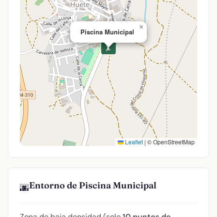
×
Piscina Municipal
🤸
Leaflet
|
© OpenStreetMap
Entorno de Piscina Municipal
🌆
Zona de baja densidad (solo
10 puntos de