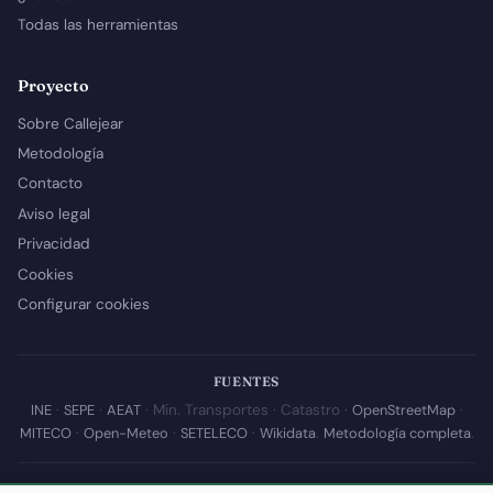
Todas las herramientas
Proyecto
Sobre Callejear
Metodología
Contacto
Aviso legal
Privacidad
Cookies
Configurar cookies
FUENTES
INE
·
SEPE
·
AEAT
· Min. Transportes · Catastro ·
OpenStreetMap
·
MITECO
·
Open-Meteo
·
SETELECO
·
Wikidata
.
Metodología completa
.
© 2026 Callejear.com — Directorio municipal de España con datos