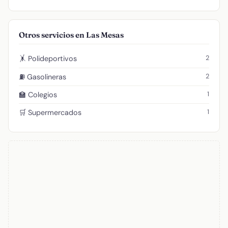
Otros servicios en Las Mesas
2
🤸 Polideportivos
2
⛽ Gasolineras
1
🏫 Colegios
1
🛒 Supermercados