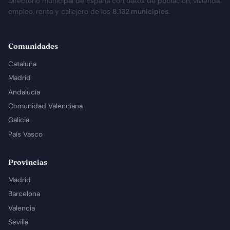
Directorio municipal de España con datos de población, vivienda,
empleo, renta y callejero de los
8.132 municipios
.
Comunidades
Cataluña
Madrid
Andalucía
Comunidad Valenciana
Galicia
País Vasco
Provincias
Madrid
Barcelona
Valencia
Sevilla