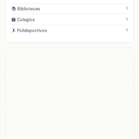
1
📚 Bibliotecas
1
🏫 Colegios
1
🤸 Polideportivos