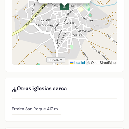
⛪
Leaflet
|
© OpenStreetMap
Otras iglesias cerca
⛪
Ermita San Roque
417 m