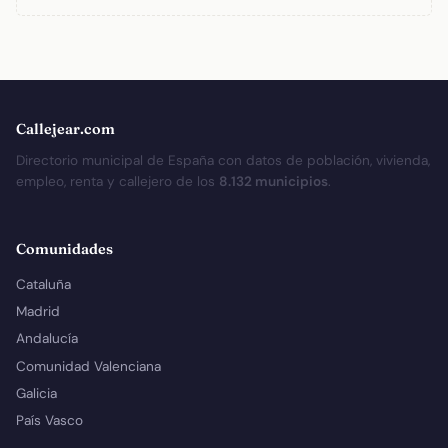
Callejear.com
Directorio municipal de España con datos de población, vivienda,
empleo, renta y callejero de los
8.132 municipios
.
Comunidades
Cataluña
Madrid
Andalucía
Comunidad Valenciana
Galicia
País Vasco