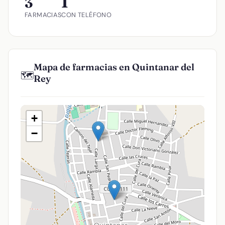
3
1
FARMACIAS
CON TELÉFONO
Mapa de farmacias en Quintanar del
🗺️
Rey
+
−