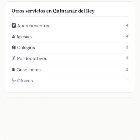
Otros servicios en Quintanar del Rey
4
🅿️ Aparcamientos
4
⛪ Iglesias
3
🏫 Colegios
3
🤸 Polideportivos
3
⛽ Gasolineras
1
🩺 Clínicas