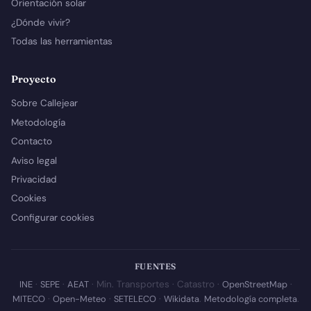
Orientación solar
¿Dónde vivir?
Todas las herramientas
Proyecto
Sobre Callejear
Metodología
Contacto
Aviso legal
Privacidad
Cookies
Configurar cookies
FUENTES
INE
·
SEPE
·
AEAT
· Min. Transportes · Catastro ·
OpenStreetMap
·
MITECO
·
Open-Meteo
·
SETELECO
·
Wikidata
.
Metodología completa
.