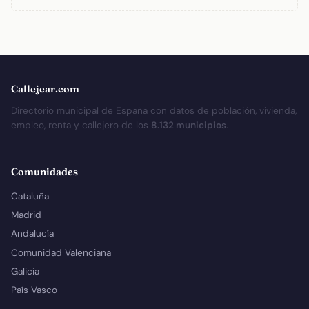
Callejear.com
Directorio municipal de España con datos de población, vivienda,
empleo, renta y callejero de los
8.132 municipios
.
Comunidades
Cataluña
Madrid
Andalucía
Comunidad Valenciana
Galicia
País Vasco