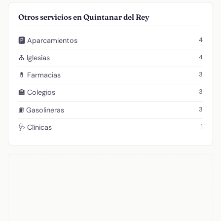
Otros servicios en Quintanar del Rey
4
🅿️ Aparcamientos
4
⛪ Iglesias
3
💊 Farmacias
3
🏫 Colegios
3
⛽ Gasolineras
1
🩺 Clínicas