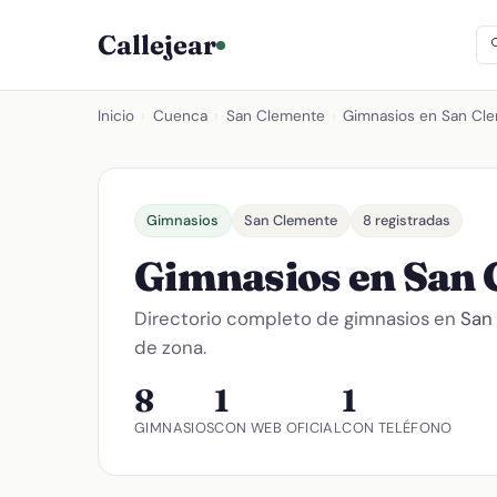
Callejear
Inicio
›
Cuenca
›
San Clemente
›
Gimnasios en San Cl
Gimnasios
San Clemente
8 registradas
Gimnasios en San
Directorio completo de gimnasios en
San
de zona.
8
1
1
GIMNASIOS
CON WEB OFICIAL
CON TELÉFONO