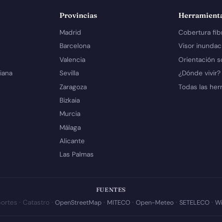
Provincias
Herramient
Madrid
Cobertura fib
Barcelona
Visor inundac
Valencia
Orientación s
iana
Sevilla
¿Dónde vivir?
Zaragoza
Todas las her
Bizkaia
Murcia
Málaga
Alicante
Las Palmas
FUENTES
ortes · Catastro ·
OpenStreetMap
·
MITECO
·
Open-Meteo
·
SETELECO
·
Wi