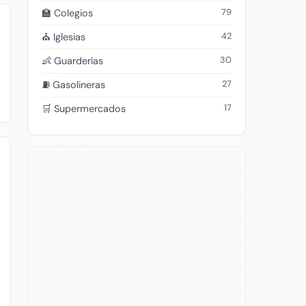
79
🏫 Colegios
42
⛪ Iglesias
30
👶 Guarderías
27
⛽ Gasolineras
17
🛒 Supermercados