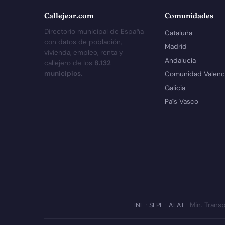
Callejear.com
Comunidades
Directorio municipal de España
Cataluña
con datos de población,
Madrid
vivienda, empleo, renta y
Andalucía
callejero de los
8.132
municipios
.
Comunidad Valenc
Galicia
País Vasco
INE
·
SEPE
·
AEAT
· Min. Transp