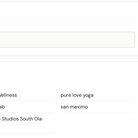
Wellness
pure love yoga
Lab
san maximo
 Studios
South Ola