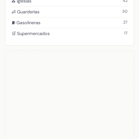
42
⛪ Iglesias
30
👶 Guarderías
27
⛽ Gasolineras
17
🛒 Supermercados