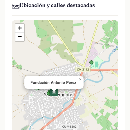
Ubicación y calles destacadas
🗺️
+
−
×
Fundación Antonio Pérez
🏛️