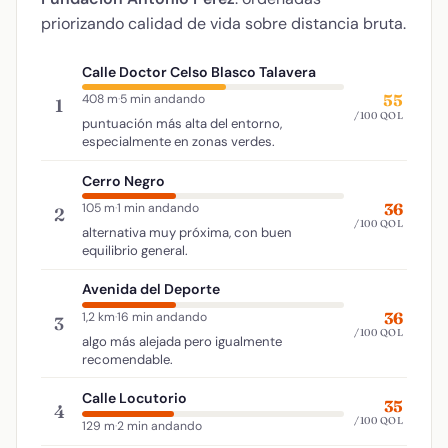
priorizando calidad de vida sobre distancia bruta.
Calle Doctor Celso Blasco Talavera
55
408 m
·
5 min andando
1
/100 QOL
puntuación más alta del entorno,
especialmente en zonas verdes.
Cerro Negro
36
105 m
·
1 min andando
2
/100 QOL
alternativa muy próxima, con buen
equilibrio general.
Avenida del Deporte
36
1,2 km
·
16 min andando
3
/100 QOL
algo más alejada pero igualmente
recomendable.
Calle Locutorio
35
4
/100 QOL
129 m
·
2 min andando