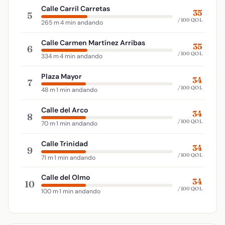
Calle Carril Carretas
35
5
/100 QOL
265 m
·
4 min andando
Calle Carmen Martínez Arribas
35
6
/100 QOL
334 m
·
4 min andando
Plaza Mayor
34
7
/100 QOL
48 m
·
1 min andando
Calle del Arco
34
8
/100 QOL
70 m
·
1 min andando
Calle Trinidad
34
9
/100 QOL
71 m
·
1 min andando
Calle del Olmo
34
10
/100 QOL
100 m
·
1 min andando