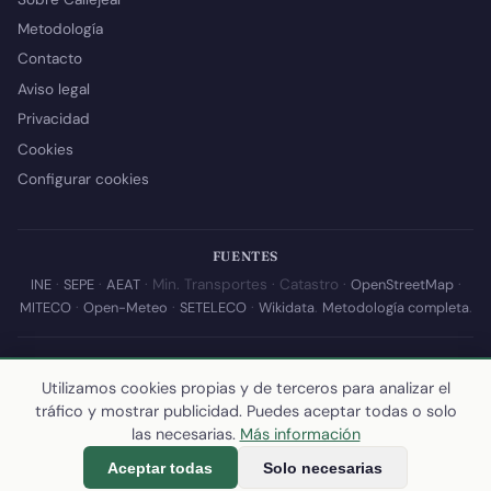
Metodología
Contacto
Aviso legal
Privacidad
Cookies
Configurar cookies
FUENTES
INE
·
SEPE
·
AEAT
· Min. Transportes · Catastro ·
OpenStreetMap
·
MITECO
·
Open-Meteo
·
SETELECO
·
Wikidata
.
Metodología completa
.
© 2026 Callejear.com — Directorio municipal de España con datos
abiertos. Desarrollado y mantenido por
Yoel Castaño
.
Utilizamos cookies propias y de terceros para analizar el
tráfico y mostrar publicidad. Puedes aceptar todas o solo
Última actualización de esta página:
10 de julio de 2026
·
Cómo
las necesarias.
Más información
calculamos los datos
Aceptar todas
Solo necesarias