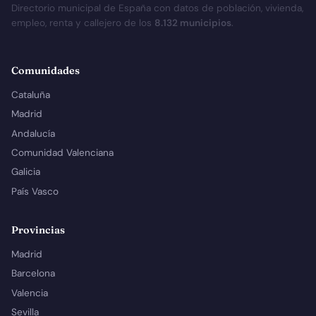
Directorio municipal de España con datos de población, vivienda,
empleo, renta y callejero de los
8.132 municipios
.
Comunidades
Cataluña
Madrid
Andalucía
Comunidad Valenciana
Galicia
País Vasco
Provincias
Madrid
Barcelona
Valencia
Sevilla