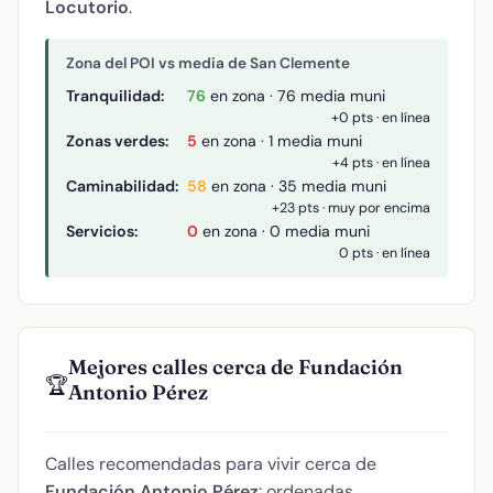
Locutorio
.
Zona del POI vs media de San Clemente
Tranquilidad:
76
en zona · 76 media muni
+0 pts · en línea
Zonas verdes:
5
en zona · 1 media muni
+4 pts · en línea
Caminabilidad:
58
en zona · 35 media muni
+23 pts · muy por encima
Servicios:
0
en zona · 0 media muni
0 pts · en línea
Mejores calles cerca de Fundación
🏆
Antonio Pérez
Calles recomendadas para vivir cerca de
Fundación Antonio Pérez
: ordenadas