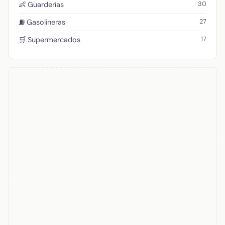
30
👶 Guarderías
27
⛽ Gasolineras
17
🛒 Supermercados