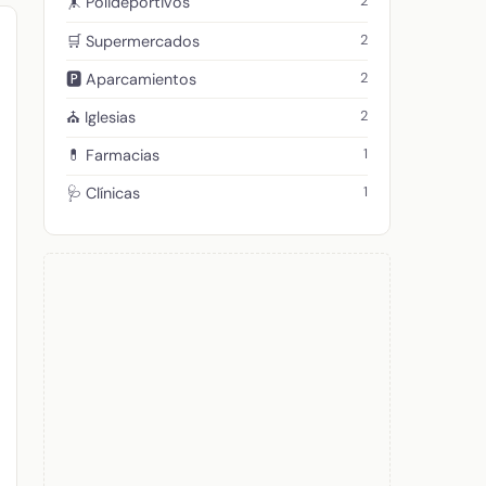
2
🤸 Polideportivos
2
🛒 Supermercados
2
🅿️ Aparcamientos
2
⛪ Iglesias
1
💊 Farmacias
1
🩺 Clínicas