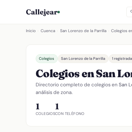
Callejear
Inicio
›
Cuenca
›
San Lorenzo de la Parrilla
›
Colegios en
Colegios
San Lorenzo de la Parrilla
1 registrad
Colegios en San Lor
Directorio completo de colegios en
San Lo
análisis de zona.
1
1
COLEGIOS
CON TELÉFONO