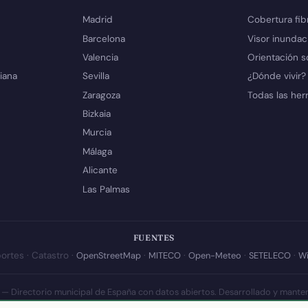
Madrid
Cobertura fib
Barcelona
Visor inundac
Valencia
Orientación s
iana
Sevilla
¿Dónde vivir?
Zaragoza
Todas las her
Bizkaia
Murcia
Málaga
Alicante
Las Palmas
FUENTES
ortes · Catastro ·
OpenStreetMap
·
MITECO
·
Open-Meteo
·
SETELECO
·
Wi
 — Directorio municipal de España con datos abiertos. Desarrollado y mante