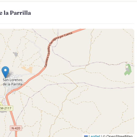
 la Parrilla
Leaflet
|
© OpenStreetMap