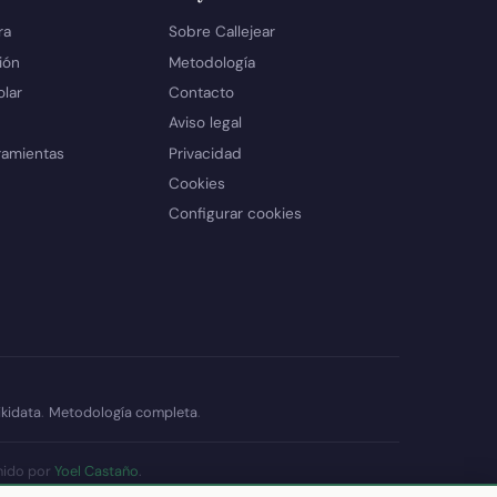
ra
Sobre Callejear
ión
Metodología
olar
Contacto
Aviso legal
ramientas
Privacidad
Cookies
Configurar cookies
kidata
.
Metodología completa
.
nido por
Yoel Castaño
.