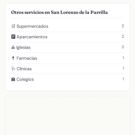
Otros servicios en San Lorenzo de la Parrilla
2
🛒 Supermercados
2
🅿️ Aparcamientos
2
⛪ Iglesias
1
💊 Farmacias
1
🩺 Clínicas
1
🏫 Colegios