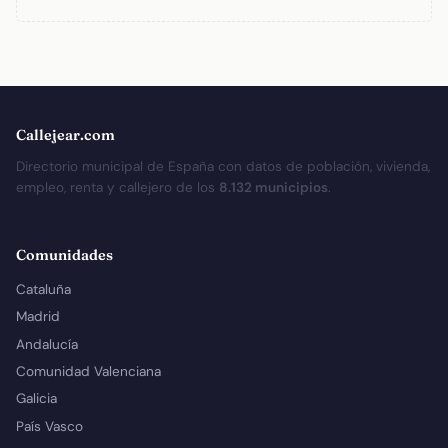
Callejear.com
Directorio municipal de España con datos de población, vivienda,
empleo, renta y callejero de los
8.132 municipios
.
Comunidades
Cataluña
Madrid
Andalucía
Comunidad Valenciana
Galicia
País Vasco