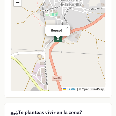
−
×
Repsol
⛽
Leaflet
|
© OpenStreetMap
¿Te planteas vivir en la zona?
🏡