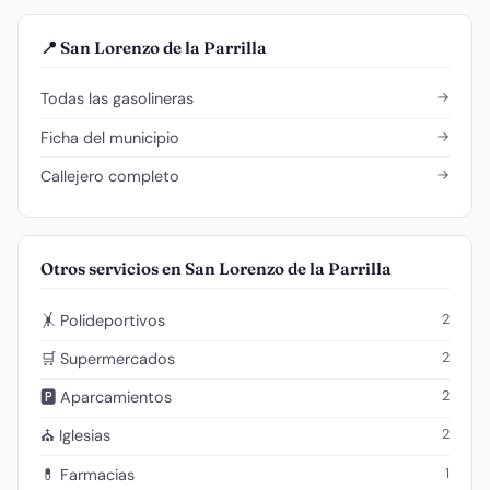
📍 San Lorenzo de la Parrilla
→
Todas las gasolineras
→
Ficha del municipio
→
Callejero completo
Otros servicios en San Lorenzo de la Parrilla
2
🤸 Polideportivos
2
🛒 Supermercados
2
🅿️ Aparcamientos
2
⛪ Iglesias
1
💊 Farmacias