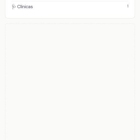
1
🩺 Clínicas