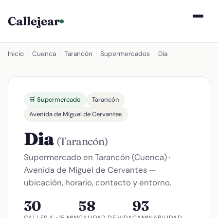
Callejear
Inicio
›
Cuenca
›
Tarancón
›
Supermercados
›
Dia
🛒 Supermercado
Tarancón
Avenida de Miguel de Cervantes
Dia
(Tarancón)
Supermercado en Tarancón (Cuenca) ·
Avenida de Miguel de Cervantes —
ubicación, horario, contacto y entorno.
30
58
93
CALLES A <15 MIN
CALIDAD DE VIDA
CAMINABILIDAD