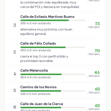
/100 QOL
la combinación más equilibrada: muy
cerca del POI y destaca en tranquilidad.
Calle de Evilasio Martínez Bueno
75
389 m
·
5 min andando
2
/100 QOL
alternativa muy próxima, con buen
equilibrio general.
Calle de Féliz Collado
70
450 m
·
6 min andando
3
/100 QOL
cierra el top 3 con perfil sólido y
proximidad razonable.
Calle Melancolía
64
4
/100 QOL
464 m
·
6 min andando
Camino de los Novios
63
5
/100 QOL
348 m
·
5 min andando
Calle de Juan de la Cierva
63
6
/100 QOL
451 m
·
6 min andando