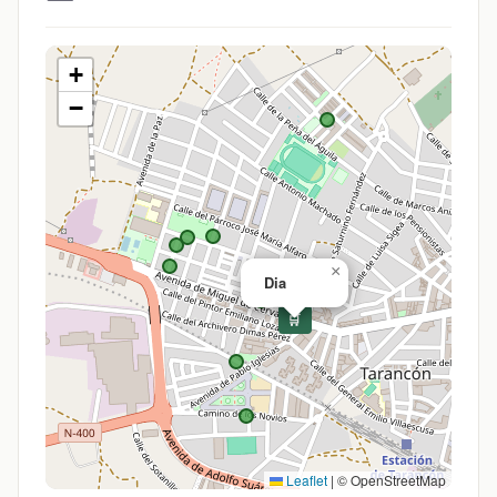
+
−
×
Dia
🛒
Leaflet
|
© OpenStreetMap