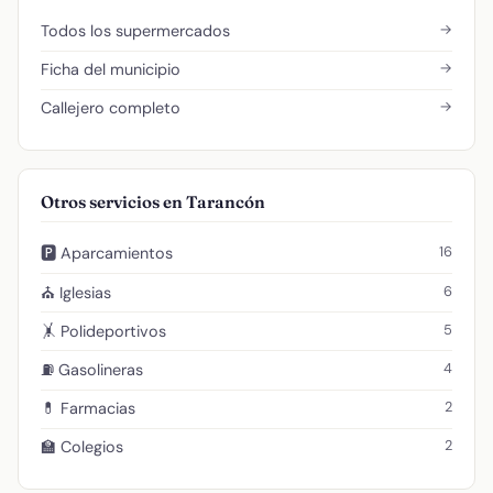
→
Todos los supermercados
→
Ficha del municipio
→
Callejero completo
Otros servicios en Tarancón
16
🅿️ Aparcamientos
6
⛪ Iglesias
5
🤸 Polideportivos
4
⛽ Gasolineras
2
💊 Farmacias
2
🏫 Colegios