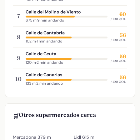
Calle del Molino de Viento
60
7
/100 QOL
675 m
·
9 min andando
Calle de Cantabria
56
8
/100 QOL
102 m
·
1 min andando
Calle de Ceuta
56
9
/100 QOL
120 m
·
2 min andando
Calle de Canarias
56
10
/100 QOL
133 m
·
2 min andando
Otros supermercados cerca
🛒
Mercadona
379 m
Lidl
615 m