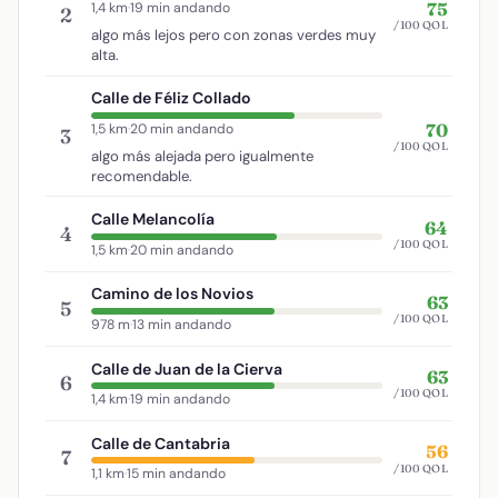
75
1,4 km
·
19 min andando
2
/100 QOL
algo más lejos pero con zonas verdes muy
alta.
Calle de Féliz Collado
70
1,5 km
·
20 min andando
3
/100 QOL
algo más alejada pero igualmente
recomendable.
Calle Melancolía
64
4
/100 QOL
1,5 km
·
20 min andando
Camino de los Novios
63
5
/100 QOL
978 m
·
13 min andando
Calle de Juan de la Cierva
63
6
/100 QOL
1,4 km
·
19 min andando
Calle de Cantabria
56
7
/100 QOL
1,1 km
·
15 min andando