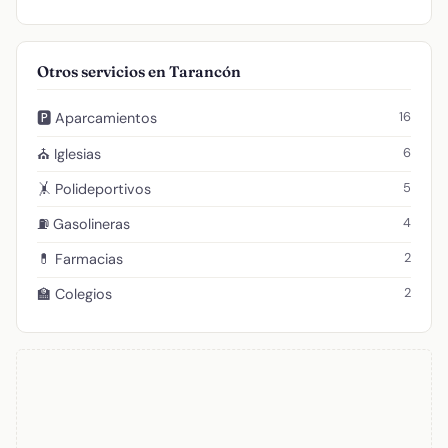
Otros servicios en Tarancón
16
🅿️ Aparcamientos
6
⛪ Iglesias
5
🤸 Polideportivos
4
⛽ Gasolineras
2
💊 Farmacias
2
🏫 Colegios