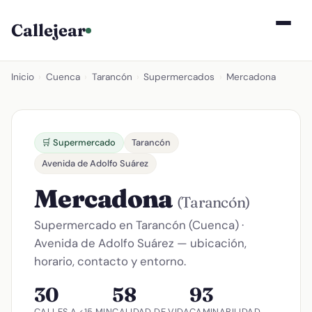
Callejear
Inicio
›
Cuenca
›
Tarancón
›
Supermercados
›
Mercadona
🛒 Supermercado
Tarancón
Avenida de Adolfo Suárez
Mercadona
(Tarancón)
Supermercado en Tarancón (Cuenca) ·
Avenida de Adolfo Suárez — ubicación,
horario, contacto y entorno.
30
58
93
CALLES A <15 MIN
CALIDAD DE VIDA
CAMINABILIDAD