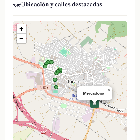
Ubicación y calles destacadas
🗺️
+
−
×
Mercadona
🛒