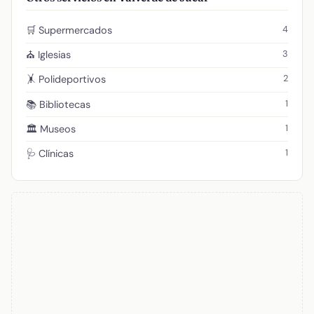
4
🛒 Supermercados
3
⛪ Iglesias
2
🤸 Polideportivos
1
📚 Bibliotecas
1
🏛️ Museos
1
🩺 Clínicas