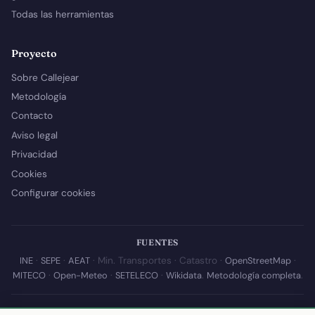
Todas las herramientas
Proyecto
Sobre Callejear
Metodología
Contacto
Aviso legal
Privacidad
Cookies
Configurar cookies
FUENTES
INE
·
SEPE
·
AEAT
· Min. Transportes · Catastro ·
OpenStreetMap
·
MITECO
·
Open-Meteo
·
SETELECO
·
Wikidata
.
Metodología completa
.
© 2026 Callejear.com — Directorio municipal de España con datos