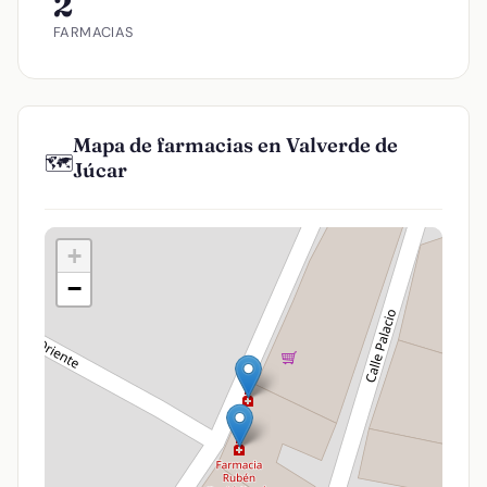
2
FARMACIAS
Mapa de farmacias en Valverde de
🗺️
Júcar
+
−