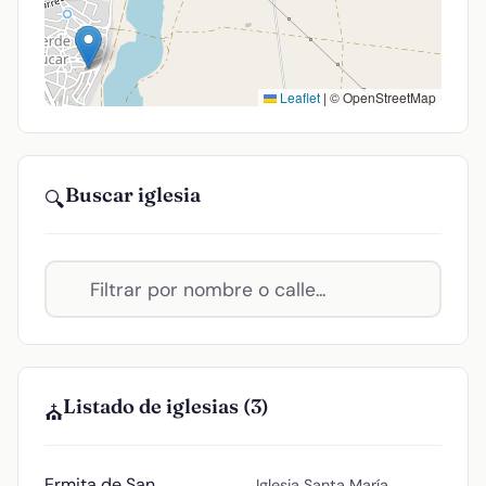
Leaflet
|
© OpenStreetMap
Buscar iglesia
🔍
Listado de iglesias (3)
⛪
Ermita de San
Iglesia Santa María