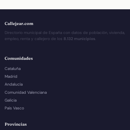
Callejear.com
Directorio municipal de España con datos de población, vivienda,
empleo, renta y callejero de los
8.132 municipios
.
Comunidades
Cataluña
Madrid
Andalucía
Comunidad Valenciana
Galicia
País Vasco
Provincias