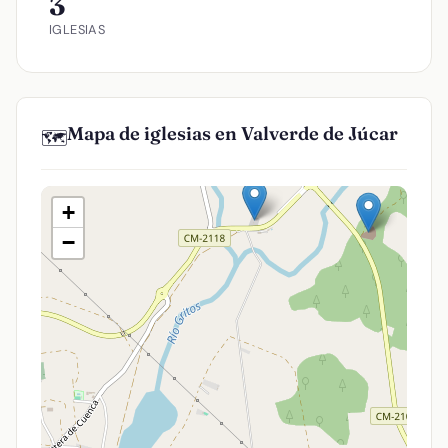
3
IGLESIAS
Mapa de iglesias en Valverde de Júcar
🗺️
+
−