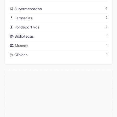
4
🛒 Supermercados
2
💊 Farmacias
2
🤸 Polideportivos
1
📚 Bibliotecas
1
🏛️ Museos
1
🩺 Clínicas