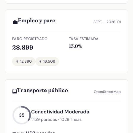
Empleo y paro
💼
SEPE — 2026-01
PARO REGISTRADO
TASA ESTIMADA
13.0%
28.899
👨 12.390
👩 16.509
Transporte público
🚍
OpenStreetMap
Conectividad Moderada
35
1.159 paradas · 1028 líneas