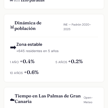
1159 paradas
🚌 BUS
Dinámica de
INE — Padrón 2020–
📊
población
2025
Zona estable
➡
+645 residentes en 5 años
+0.4%
+0.2%
1 AÑO
5 AÑOS
+0.6%
10 AÑOS
Tiempo en Las Palmas de Gran
Open-
☁️
Canaria
Meteo