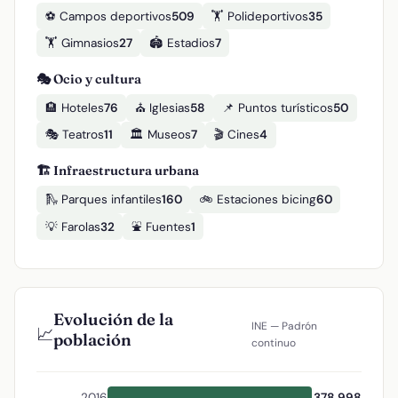
⚽ Campos deportivos
509
🏋️ Polideportivos
35
🏋️ Gimnasios
27
🏟️ Estadios
7
🎭 Ocio y cultura
🏨 Hoteles
76
⛪ Iglesias
58
📌 Puntos turísticos
50
🎭 Teatros
11
🏛️ Museos
7
🎬 Cines
4
🏗️ Infraestructura urbana
🛝 Parques infantiles
160
🚲 Estaciones bicing
60
💡 Farolas
32
⛲ Fuentes
1
Evolución de la
INE — Padrón
📈
población
continuo
2016
378.998