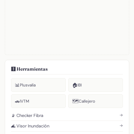
🧮 Herramientas
📊
🏠
Plusvalía
IBI
🚗
🗺️
IVTM
Callejero
→
📡 Checker Fibra
→
🌊 Visor Inundación