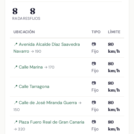
8
8
RADARES
FIJOS
UBICACIÓN
TIPO
LÍMITE
📍 Avenida Alcalde Díaz Saavedra
📷
80
Navarro
Fijo
km/h
→ 190
📷
80
📍 Calle Marina
→ 170
Fijo
km/h
📷
80
📍 Calle Tarragona
Fijo
km/h
📍 Calle de José Miranda Guerra
📷
80
→
Fijo
km/h
150
📍 Plaza Fuero Real de Gran Canaria
📷
80
Fijo
km/h
→ 320