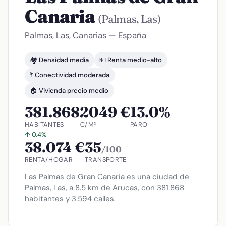
Canaria
(Palmas, Las)
Palmas, Las, Canarias — España
🏘️ Densidad media
💵 Renta medio-alto
🚏 Conectividad moderada
🏠 Vivienda precio medio
381.868
2049 €
13.0%
HABITANTES
€/M²
PARO
↑ 0.4%
38.074 €
35
/100
RENTA/HOGAR
TRANSPORTE
Las Palmas de Gran Canaria es una ciudad de
Palmas, Las, a 8.5 km de Arucas, con 381.868
habitantes y 3.594 calles.