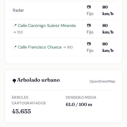
📷
80
Radar
Fijo
km/h
📍 Calle Canónigo Suárez Miranda
📷
80
Fijo
km/h
→ 150
📷
80
📍 Calle Francisco Chueca
→ 160
Fijo
km/h
Arbolado urbano
🌳
OpenStreetMap
ÁRBOLES
DENSIDAD MEDIA
CARTOGRAFIADOS
61.0 / 100 m
45.655