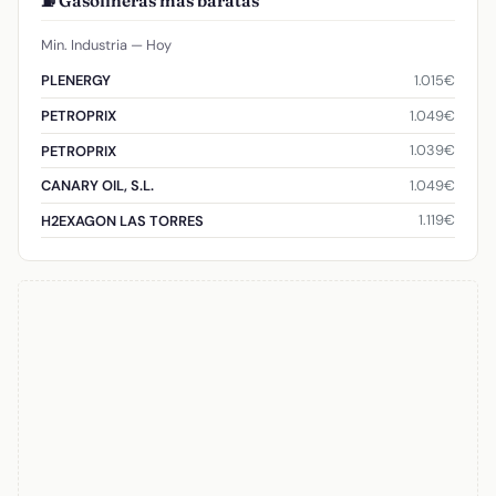
⛽ Gasolineras más baratas
Min. Industria — Hoy
1.015€
PLENERGY
1.049€
PETROPRIX
1.039€
PETROPRIX
1.049€
CANARY OIL, S.L.
1.119€
H2EXAGON LAS TORRES