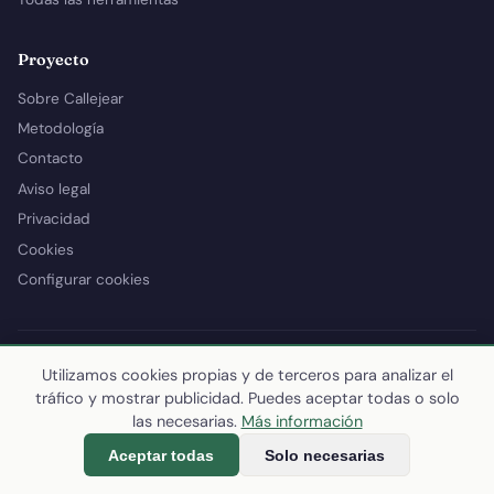
Proyecto
Sobre Callejear
Metodología
Contacto
Aviso legal
Privacidad
Cookies
Configurar cookies
FUENTES
Utilizamos cookies propias y de terceros para analizar el
INE
·
SEPE
·
AEAT
· Min. Transportes · Catastro ·
OpenStreetMap
·
tráfico y mostrar publicidad. Puedes aceptar todas o solo
MITECO
·
Open-Meteo
·
SETELECO
·
Wikidata
.
Metodología completa
.
las necesarias.
Más información
Aceptar todas
Solo necesarias
© 2026 Callejear.com — Directorio municipal de España con datos
abiertos. Desarrollado y mantenido por
Yoel Castaño
.