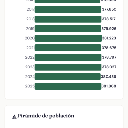
2017
377.650
2018
378.517
2019
379.925
2020
381.223
2021
378.675
2022
378.797
2023
378.027
2024
380.436
2025
381.868
Pirámide de población
🔺