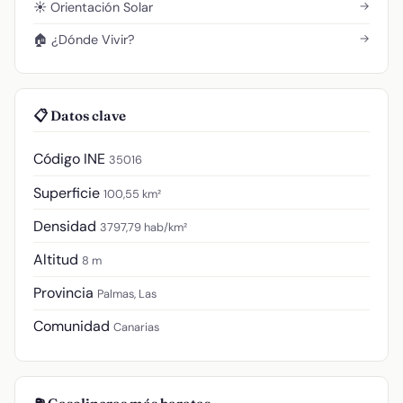
→
☀️ Orientación Solar
→
🏠 ¿Dónde Vivir?
📋 Datos clave
Código INE
35016
Superficie
100,55 km²
Densidad
3797,79 hab/km²
Altitud
8 m
Provincia
Palmas, Las
Comunidad
Canarias