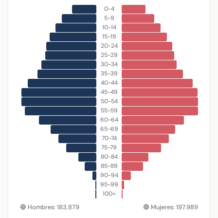
0-4
5-9
10-14
15-19
20-24
25-29
30-34
35-39
40-44
45-49
50-54
55-59
60-64
65-69
70-74
75-79
80-84
85-89
90-94
95-99
100+
🔵 Hombres: 183.879
🔴 Mujeres: 197.989