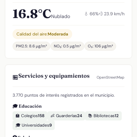
16.8°C
💧 66%
💨 23.9 km/h
Nublado
Calidad del aire:
Moderada
PM2.5: 8.6 µg/m³
NO₂: 0.5 µg/m³
O₃: 106 µg/m³
Servicios y equipamientos
🏪
OpenStreetMap
3.770 puntos de interés registrados en el municipio.
🎓 Educación
🏫 Colegios
158
👶 Guarderías
24
📚 Bibliotecas
12
🎓 Universidades
9