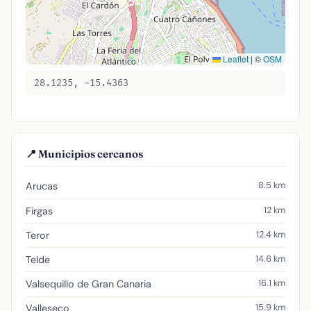
Leaflet
|
©
OSM
28.1235, -15.4363
📍 Municipios cercanos
8.5 km
Arucas
12 km
Firgas
12.4 km
Teror
14.6 km
Telde
16.1 km
Valsequillo de Gran Canaria
15.9 km
Valleseco