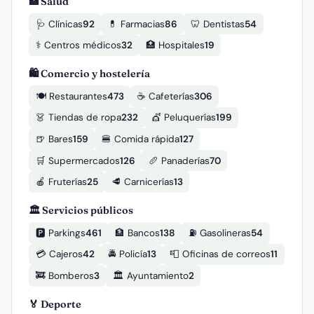
🏥 Salud
🩺 Clínicas
92
💊 Farmacias
86
🦷 Dentistas
54
⚕️ Centros médicos
32
🏥 Hospitales
19
🛍️ Comercio y hostelería
🍽️ Restaurantes
473
☕ Cafeterías
306
👗 Tiendas de ropa
232
💇 Peluquerías
199
🍺 Bares
159
🍔 Comida rápida
127
🛒 Supermercados
126
🥖 Panaderías
70
🍎 Fruterías
25
🥩 Carnicerías
13
🏛️ Servicios públicos
🅿️ Parkings
461
🏦 Bancos
138
⛽ Gasolineras
54
💳 Cajeros
42
🚔 Policía
13
📮 Oficinas de correos
11
🚒 Bomberos
3
🏛️ Ayuntamiento
2
🏅 Deporte