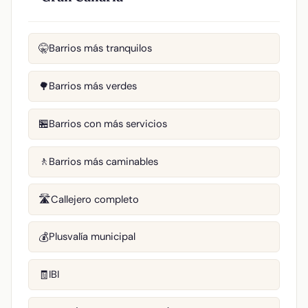
Barrios más tranquilos
🤫
Barrios más verdes
🌳
Barrios con más servicios
🏪
Barrios más caminables
🚶
Callejero completo
🛣️
Plusvalía municipal
💰
IBI
🧾