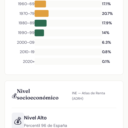
1960–69
17.1%
1970–79
20.7%
1980–89
17.9%
1990–99
14%
2000–09
6.3%
2010–19
0.8%
2020+
0.1%
Nivel
INE — Atlas de Renta
💰
socioeconómico
(ADRH)
Nivel Alto
💰
Percentil 96 de España