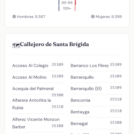
95-99
100+
🔵 Hombres: 9.367
🔴 Mujeres: 9.399
Callejero de Santa Brígida
🗺️
35309
35309
Acceso Al Colegio
Barranco Los Pérez
35309
35309
Acceso Al Molino
Barranquillo
35309
Acequia del Palmeral
Barranquillo (El)
35300
35310
Alfarera Antoñita la
Bencomia
35310
Rubia
35310
Bentayga
Alferez Vicente Monzon
35300
Bernegal
35300
Barber