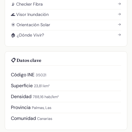
→
📡 Checker Fibra
→
🌊 Visor Inundación
→
☀️ Orientación Solar
→
🏠 ¿Dónde Vivir?
📋 Datos clave
Código INE
35021
Superficie
23,81 km²
Densidad
788,16 hab/km²
Provincia
Palmas, Las
Comunidad
Canarias