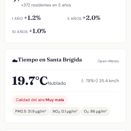
↗
+372 residentes en 5 años
+1.2%
+2.0%
1 AÑO
5 AÑOS
+1.0%
10 AÑOS
Tiempo en Santa Brígida
☁️
Open-Meteo
19.7°C
💧 78%
💨 35.4 km/h
Nublado
Calidad del aire:
Muy mala
PM2.5: 31.9 µg/m³
NO₂: 0.1 µg/m³
O₃: 86 µg/m³