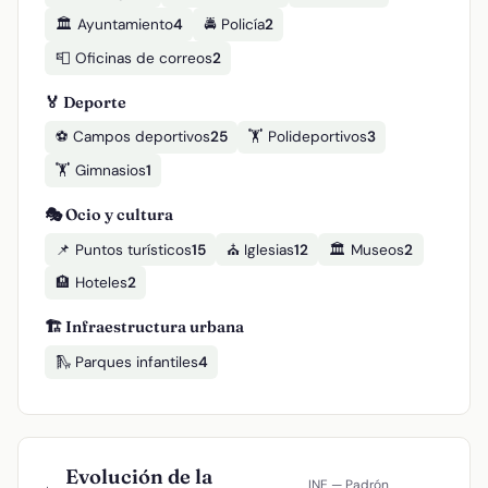
🏛️ Ayuntamiento
4
🚔 Policía
2
📮 Oficinas de correos
2
🏅 Deporte
⚽ Campos deportivos
25
🏋️ Polideportivos
3
🏋️ Gimnasios
1
🎭 Ocio y cultura
📌 Puntos turísticos
15
⛪ Iglesias
12
🏛️ Museos
2
🏨 Hoteles
2
🏗️ Infraestructura urbana
🛝 Parques infantiles
4
Evolución de la
INE — Padrón