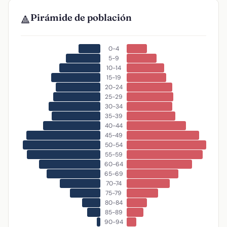
Pirámide de población
🔺
0-4
5-9
10-14
15-19
20-24
25-29
30-34
35-39
40-44
45-49
50-54
55-59
60-64
65-69
70-74
75-79
80-84
85-89
90-94