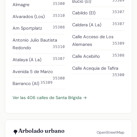
35309
Bucio (El)
35300
Almagre
35307
Cabildo (El)
35310
Alvarados (Los)
35307
Caldera (A La)
35308
Am Sportplatz
Calle Acceso de Los
Antonio Julio Bautista
35309
Alemanes
35310
Redondo
35308
Calle Acebiño
35307
Atalaya (A La)
Calle Acequia de Tafira
Avenida 5 de Marzo
35300
35300
35309
Barranco (Al)
Ver las 406 calles de Santa Brígida →
Arbolado urbano
🌳
OpenStreetMap