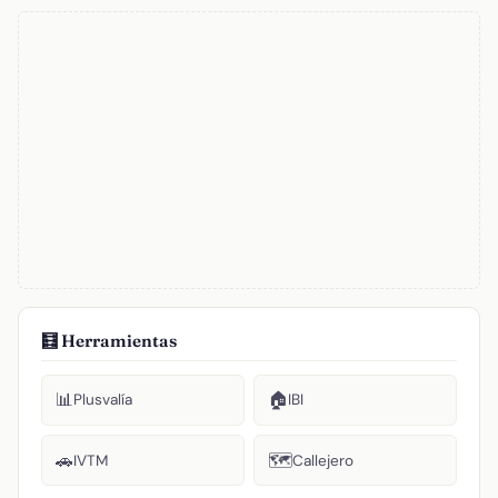
🧮 Herramientas
📊
🏠
Plusvalía
IBI
🚗
🗺️
IVTM
Callejero