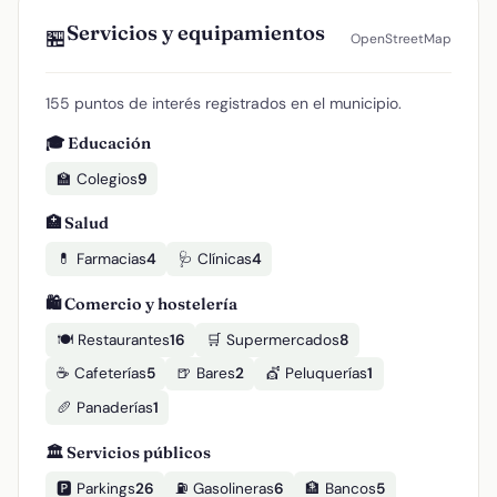
Servicios y equipamientos
🏪
OpenStreetMap
155 puntos de interés registrados en el municipio.
🎓 Educación
🏫 Colegios
9
🏥 Salud
💊 Farmacias
4
🩺 Clínicas
4
🛍️ Comercio y hostelería
🍽️ Restaurantes
16
🛒 Supermercados
8
☕ Cafeterías
5
🍺 Bares
2
💇 Peluquerías
1
🥖 Panaderías
1
🏛️ Servicios públicos
🅿️ Parkings
26
⛽ Gasolineras
6
🏦 Bancos
5