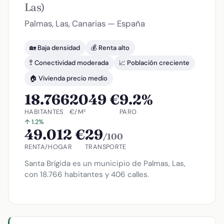
Las)
Palmas, Las, Canarias — España
🏡 Baja densidad
💰 Renta alto
🚏 Conectividad moderada
📈 Población creciente
🏠 Vivienda precio medio
18.766
2049 €
9.2%
HABITANTES
€/M²
PARO
↑ 1.2%
49.012 €
29
/100
RENTA/HOGAR
TRANSPORTE
Santa Brígida es un municipio de Palmas, Las,
con 18.766 habitantes y 406 calles.