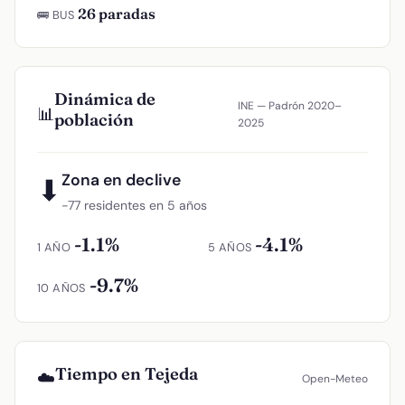
26 paradas
🚌 BUS
Dinámica de
INE — Padrón 2020–
📊
población
2025
Zona en declive
⬇
−77 residentes en 5 años
-1.1%
-4.1%
1 AÑO
5 AÑOS
-9.7%
10 AÑOS
Tiempo en Tejeda
☁️
Open-Meteo