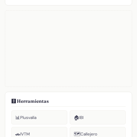
🧮 Herramientas
📊
🏠
Plusvalía
IBI
🚗
🗺️
IVTM
Callejero