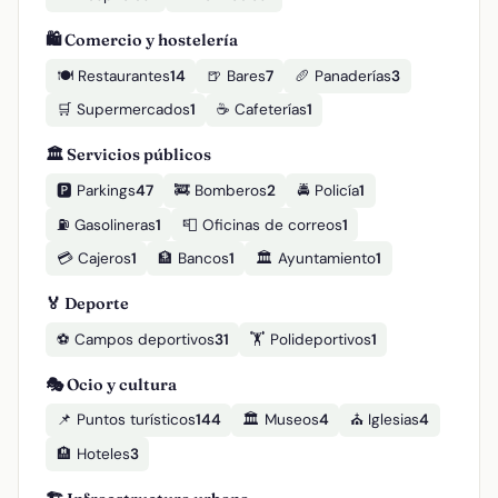
🛍️ Comercio y hostelería
🍽️ Restaurantes
14
🍺 Bares
7
🥖 Panaderías
3
🛒 Supermercados
1
☕ Cafeterías
1
🏛️ Servicios públicos
🅿️ Parkings
47
🚒 Bomberos
2
🚔 Policía
1
⛽ Gasolineras
1
📮 Oficinas de correos
1
💳 Cajeros
1
🏦 Bancos
1
🏛️ Ayuntamiento
1
🏅 Deporte
⚽ Campos deportivos
31
🏋️ Polideportivos
1
🎭 Ocio y cultura
📌 Puntos turísticos
144
🏛️ Museos
4
⛪ Iglesias
4
🏨 Hoteles
3