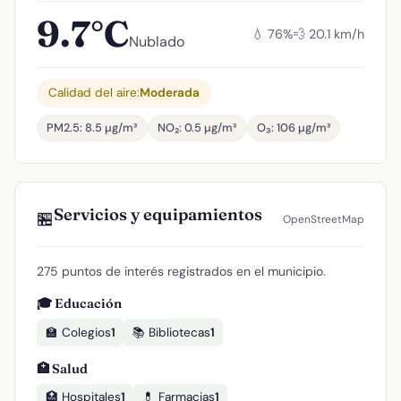
9.7°C
💧 76%
💨 20.1 km/h
Nublado
Calidad del aire:
Moderada
PM2.5: 8.5 µg/m³
NO₂: 0.5 µg/m³
O₃: 106 µg/m³
Servicios y equipamientos
🏪
OpenStreetMap
275 puntos de interés registrados en el municipio.
🎓 Educación
🏫 Colegios
1
📚 Bibliotecas
1
🏥 Salud
🏥 Hospitales
1
💊 Farmacias
1