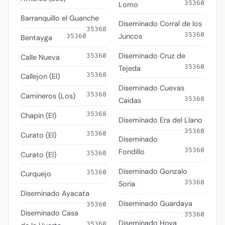
35360
Lomo
Barranquillo el Guanche
Diseminado Corral de los
35368
35360
Juncos
35360
Bentayga
Diseminado Cruz de
35360
Calle Nueva
35360
Tejeda
35368
Callejon (El)
Diseminado Cuevas
35368
Camineros (Los)
35368
Caidas
35368
Chapin (El)
Diseminado Era del Llano
35360
35360
Curato (El)
Diseminado
35360
Fondillo
35360
Curato (El)
Diseminado Gonzalo
35360
Curquejo
35368
Soria
Diseminado Ayacata
Diseminado Guardaya
35360
Diseminado Casa
35360
Diseminado Hoya
35360