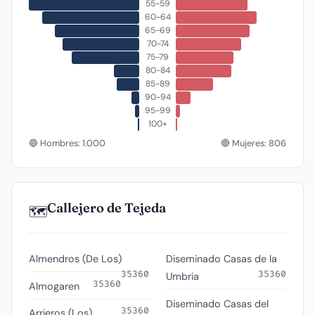
55-59
60-64
65-69
70-74
75-79
80-84
85-89
90-94
95-99
100+
🔵 Hombres: 1.000
🔴 Mujeres: 806
Callejero de Tejeda
🗺️
Almendros (De Los)
Diseminado Casas de la
35360
35360
Umbria
35360
Almogaren
Diseminado Casas del
35360
Arrieros (Los)