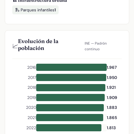
🏗️ Infraestructura urbana
🛝 Parques infantiles
1
Evolución de la
INE — Padrón
📈
población
continuo
2016
1.967
2017
1.950
2018
1.921
2019
1.909
2020
1.883
2021
1.865
2022
1.813