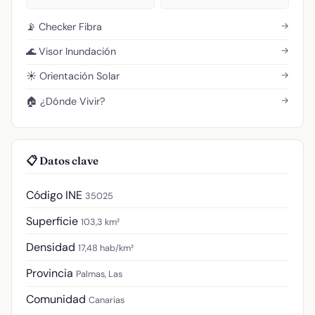
→
📡 Checker Fibra
→
🌊 Visor Inundación
→
☀️ Orientación Solar
→
🏠 ¿Dónde Vivir?
📋 Datos clave
Código INE
35025
Superficie
103,3 km²
Densidad
17,48 hab/km²
Provincia
Palmas, Las
Comunidad
Canarias