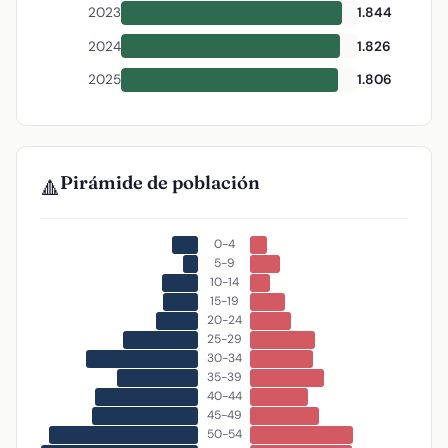
2023
1.844
2024
1.826
2025
1.806
Pirámide de población
🔺
0-4
5-9
10-14
15-19
20-24
25-29
30-34
35-39
40-44
45-49
50-54