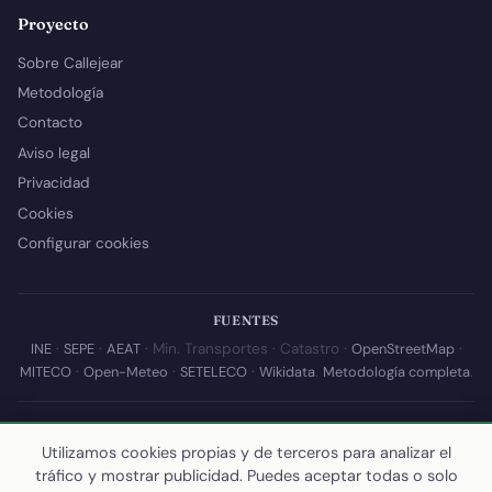
Proyecto
Sobre Callejear
Metodología
Contacto
Aviso legal
Privacidad
Cookies
Configurar cookies
FUENTES
INE
·
SEPE
·
AEAT
· Min. Transportes · Catastro ·
OpenStreetMap
·
MITECO
·
Open-Meteo
·
SETELECO
·
Wikidata
.
Metodología completa
.
© 2026 Callejear.com — Directorio municipal de España con datos
abiertos. Desarrollado y mantenido por
Yoel Castaño
.
Utilizamos cookies propias y de terceros para analizar el
tráfico y mostrar publicidad. Puedes aceptar todas o solo