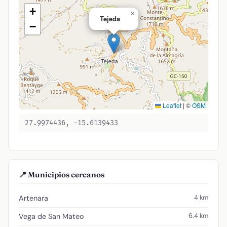
+
×
Tejeda
−
Leaflet
|
©
OSM
27.9974436, -15.6139433
📍 Municipios cercanos
4 km
Artenara
6.4 km
Vega de San Mateo