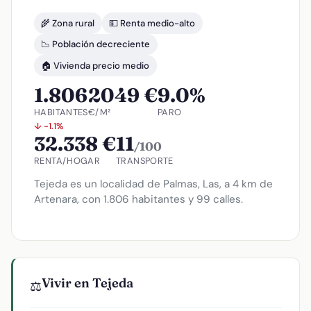
🌾 Zona rural
💵 Renta medio-alto
📉 Población decreciente
🏠 Vivienda precio medio
1.806
2049 €
9.0%
HABITANTES
€/M²
PARO
↓ -1.1%
32.338 €
11
/100
RENTA/HOGAR
TRANSPORTE
Tejeda es un localidad de Palmas, Las, a 4 km de
Artenara, con 1.806 habitantes y 99 calles.
Vivir en Tejeda
⚖️