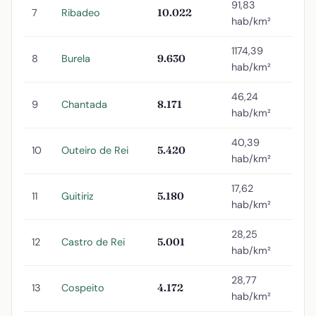
91,83
7
Ribadeo
10.022
hab/km²
1174,39
8
Burela
9.630
hab/km²
46,24
9
Chantada
8.171
hab/km²
40,39
10
Outeiro de Rei
5.420
hab/km²
17,62
11
Guitiriz
5.180
hab/km²
28,25
12
Castro de Rei
5.001
hab/km²
28,77
13
Cospeito
4.172
hab/km²