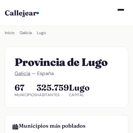
Callejear
Inicio
›
Galicia
›
Lugo
Provincia de Lugo
Galicia
— España
67
325.759
Lugo
MUNICIPIOS
HABITANTES
CAPITAL
Municipios más poblados
🏙️