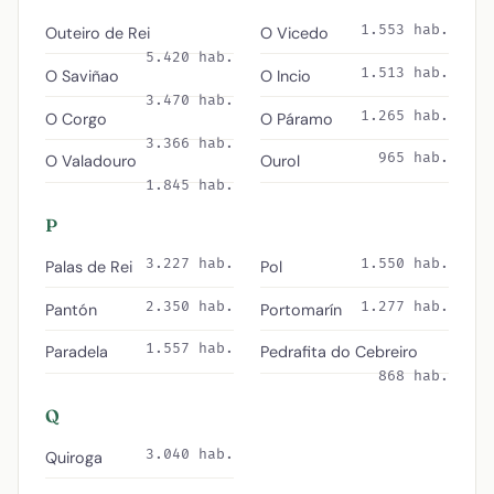
1.553 hab.
Outeiro de Rei
O Vicedo
5.420 hab.
1.513 hab.
O Saviñao
O Incio
3.470 hab.
1.265 hab.
O Corgo
O Páramo
3.366 hab.
965 hab.
O Valadouro
Ourol
1.845 hab.
P
3.227 hab.
1.550 hab.
Palas de Rei
Pol
2.350 hab.
1.277 hab.
Pantón
Portomarín
1.557 hab.
Paradela
Pedrafita do Cebreiro
868 hab.
Q
3.040 hab.
Quiroga