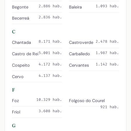
2.886 hab.
1.093 hab.
Begonte
Baleira
2.836 hab.
Becerreá
C
8.171 hab.
2.478 hab.
Chantada
Castroverde
5.001 hab.
1.987 hab.
Castro de Rei
Carballedo
4.172 hab.
1.142 hab.
Cospeito
Cervantes
4.137 hab.
Cervo
F
10.329 hab.
Foz
Folgoso do Courel
921 hab.
3.608 hab.
Friol
G