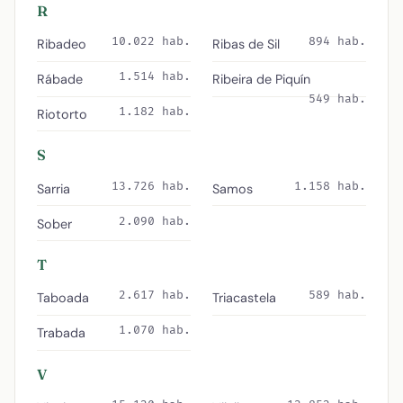
R
10.022 hab.
894 hab.
Ribadeo
Ribas de Sil
1.514 hab.
Rábade
Ribeira de Piquín
549 hab.
1.182 hab.
Riotorto
S
13.726 hab.
1.158 hab.
Sarria
Samos
2.090 hab.
Sober
T
2.617 hab.
589 hab.
Taboada
Triacastela
1.070 hab.
Trabada
V