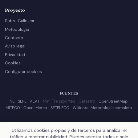
Proyecto
Sobre Callejear
Metodología
Contacto
Aviso legal
Privacidad
Cookies
Configurar cookies
FUENTES
INE
·
SEPE
·
AEAT
· Min. Transportes · Catastro ·
OpenStreetMap
·
MITECO
·
Open-Meteo
·
SETELECO
·
Wikidata
.
Metodología completa
.
© 2026 Callejear.com — Directorio municipal de España con datos
abiertos. Desarrollado y mantenido por
Yoel Castaño
.
Utilizamos cookies propias y de terceros para analizar el
tráfico y mostrar publicidad. Puedes aceptar todas o solo