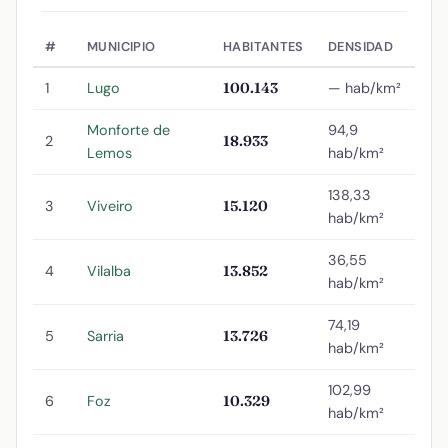
#
MUNICIPIO
HABITANTES
DENSIDAD
1
Lugo
100.143
— hab/km²
Monforte de
94,9
2
18.933
Lemos
hab/km²
138,33
3
Viveiro
15.120
hab/km²
36,55
4
Vilalba
13.852
hab/km²
74,19
5
Sarria
13.726
hab/km²
102,99
6
Foz
10.329
hab/km²