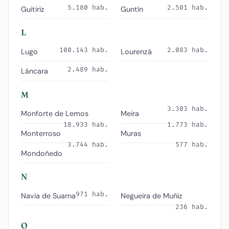
5.180 hab.
2.501 hab.
Guitiriz
Guntín
L
100.143 hab.
2.083 hab.
Lugo
Lourenzá
2.489 hab.
Láncara
M
3.303 hab.
Monforte de Lemos
Meira
18.933 hab.
1.773 hab.
Monterroso
Muras
3.744 hab.
577 hab.
Mondoñedo
N
971 hab.
Navia de Suarna
Negueira de Muñiz
236 hab.
O