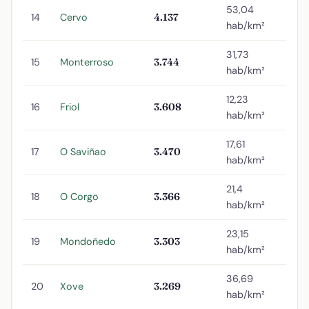
53,04
14
Cervo
4.137
hab/km²
31,73
15
Monterroso
3.744
hab/km²
12,23
16
Friol
3.608
hab/km²
17,61
17
O Saviñao
3.470
hab/km²
21,4
18
O Corgo
3.366
hab/km²
23,15
19
Mondoñedo
3.303
hab/km²
36,69
20
Xove
3.269
hab/km²