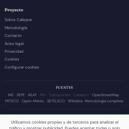
Proyecto
Sobre Callejear
Metodología
Contacto
Aviso legal
Privacidad
Cookies
Configurar cookies
FUENTES
INE
·
SEPE
·
AEAT
· Min. Transportes · Catastro ·
OpenStreetMap
·
MITECO
·
Open-Meteo
·
SETELECO
·
Wikidata
.
Metodología completa
.
© 2026 Callejear.com — Directorio municipal de España con datos
abiertos. Desarrollado y mantenido por
Yoel Castaño
.
Utilizamos cookies propias y de terceros para analizar el
tráfico y mostrar publicidad. Puedes aceptar todas o solo