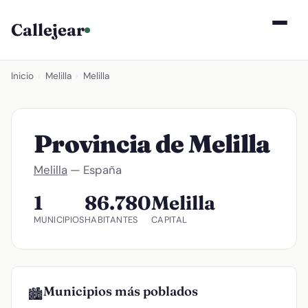
Callejear
Inicio
›
Melilla
›
Melilla
Provincia de Melilla
Melilla
— España
1
86.780
Melilla
MUNICIPIOS
HABITANTES
CAPITAL
Municipios más poblados
🏙️