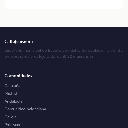
Callejear.com
Directorio municipal de España con datos de población, vivienda,
empleo, renta y callejero de los
8.132 municipios
.
Comunidades
Cataluña
Madrid
Andalucía
Comunidad Valenciana
Galicia
País Vasco