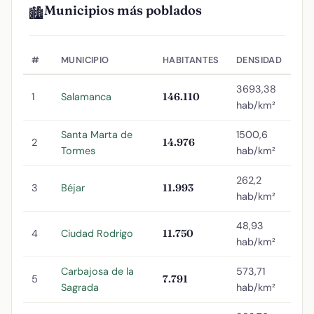
Municipios más poblados
🏙️
#
MUNICIPIO
HABITANTES
DENSIDAD
3693,38
1
Salamanca
146.110
hab/km²
Santa Marta de
1500,6
2
14.976
Tormes
hab/km²
262,2
3
Béjar
11.993
hab/km²
48,93
4
Ciudad Rodrigo
11.750
hab/km²
Carbajosa de la
573,71
5
7.791
Sagrada
hab/km²