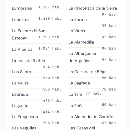
1.507 hab.
Lumbrales
La Rinconada de la Sierra
97 hab.
1.480 hab.
Ledesma
La Encina
95 hab.
La Fuente de San
La Vídola
1.293 hab.
95 hab.
Esteban
La Alamedilla
1.034 hab.
94 hab.
La Alberca
La Alberguería
94 hab.
Linares de Riofrío
de Argañán
924 hab.
Los Santos
La Calzada de Béjar
570 hab.
80 hab.
La Vellés
La Sagrada
566 hab.
78 hab.
77 hab.
Ledrada
La Tala
476 hab.
69 hab.
Lagunilla
La Peña
414 hab.
La Fregeneda
La Alameda de Gardón
296 hab.
67 hab.
Las Veguillas
Las Casas del