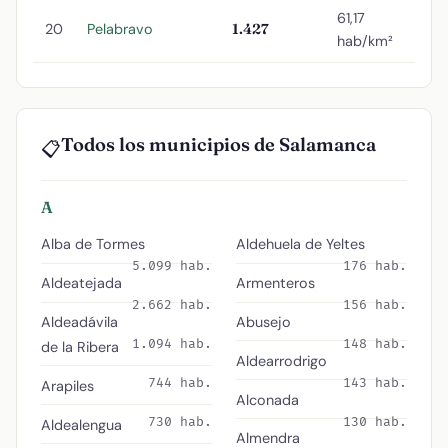
61,17
20
Pelabravo
1.427
hab/km²
Todos los municipios de Salamanca
📋
A
Alba de Tormes
Aldehuela de Yeltes
5.099 hab.
176 hab.
Aldeatejada
Armenteros
2.662 hab.
156 hab.
Aldeadávila
Abusejo
1.094 hab.
148 hab.
de la Ribera
Aldearrodrigo
744 hab.
143 hab.
Arapiles
Alconada
730 hab.
130 hab.
Aldealengua
Almendra