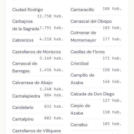
188 hab.
Ciudad Rodrigo
Cantaracillo
11.750 hab.
Carbajosa
Carrascal del Obispo
7.791 hab.
185 hab.
de la Sagrada
Colmenar de
4.218 hab.
177 hab.
Cabrerizos
Montemayor
Castellanos de Moriscos
Casillas de Flores
3.149 hab.
171 hab.
Carrascal de
Cristóbal
1.456 hab.
158 hab.
Barregas
Campillo de
146 hab.
Calvarrasa de Abajo
Azaba
1.240 hab.
Calzada de Don Diego
884 hab.
Cantalapiedra
127 hab.
Carpio de
832 hab.
Candelario
110 hab.
Azaba
802 hab.
Cantalpino
105 hab.
Cerralbo
Castellanos de Villiquera