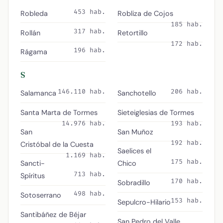
453 hab.
Robleda
Robliza de Cojos
185 hab.
317 hab.
Rollán
Retortillo
172 hab.
196 hab.
Rágama
S
146.110 hab.
206 hab.
Salamanca
Sanchotello
Santa Marta de Tormes
Sieteiglesias de Tormes
14.976 hab.
193 hab.
San
San Muñoz
192 hab.
Cristóbal de la Cuesta
Saelices el
1.169 hab.
175 hab.
Sancti-
Chico
713 hab.
Spíritus
170 hab.
Sobradillo
498 hab.
Sotoserrano
153 hab.
Sepulcro-Hilario
Santibáñez de Béjar
San Pedro del Valle