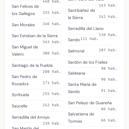
448 hab.
143 hab.
San Felices de
Santibáñez de
355 hab.
los Gallegos
142 hab.
la Sierra
346 hab.
San Morales
Serradilla del Llano
136 hab.
San Esteban de la Sierra
111 hab.
Sando
343 hab.
San Miguel de
107 hab.
Salmoral
308 hab.
Valero
Sardón de los Frailes
Santiago de la Puebla
98 hab.
280 hab.
Saldeana
San Pedro de
96 hab.
273 hab.
Rozados
Santa María de
91 hab.
Sando
255 hab.
Sorihuela
San Pelayo de Guareña
242 hab.
Saucelle
86 hab.
Salvatierra de
Serradilla del Arroyo
66 hab.
Tormes
239 hab.
San Martín del