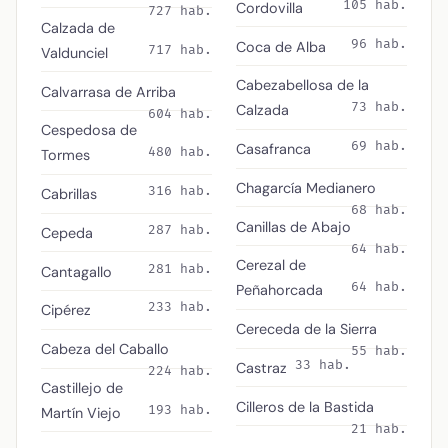
105 hab.
Cordovilla
727 hab.
Calzada de
96 hab.
Coca de Alba
717 hab.
Valdunciel
Cabezabellosa de la
Calvarrasa de Arriba
73 hab.
Calzada
604 hab.
Cespedosa de
69 hab.
Casafranca
480 hab.
Tormes
Chagarcía Medianero
316 hab.
Cabrillas
68 hab.
Canillas de Abajo
287 hab.
Cepeda
64 hab.
Cerezal de
281 hab.
Cantagallo
64 hab.
Peñahorcada
233 hab.
Cipérez
Cereceda de la Sierra
Cabeza del Caballo
55 hab.
33 hab.
Castraz
224 hab.
Castillejo de
Cilleros de la Bastida
193 hab.
Martín Viejo
21 hab.