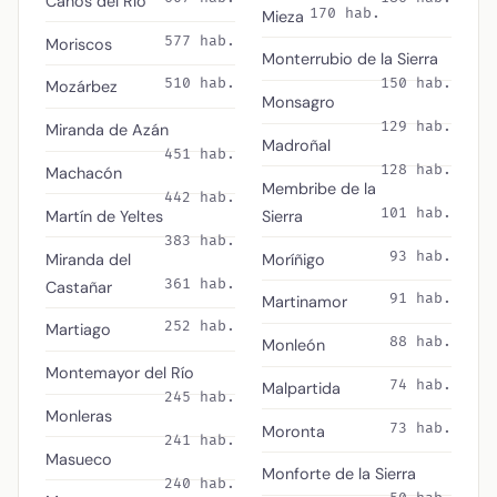
Caños del Río
170 hab.
Mieza
577 hab.
Moriscos
Monterrubio de la Sierra
510 hab.
150 hab.
Mozárbez
Monsagro
129 hab.
Miranda de Azán
Madroñal
451 hab.
128 hab.
Machacón
Membribe de la
442 hab.
101 hab.
Martín de Yeltes
Sierra
383 hab.
93 hab.
Miranda del
Moríñigo
361 hab.
Castañar
91 hab.
Martinamor
252 hab.
Martiago
88 hab.
Monleón
Montemayor del Río
74 hab.
Malpartida
245 hab.
Monleras
73 hab.
Moronta
241 hab.
Masueco
Monforte de la Sierra
240 hab.