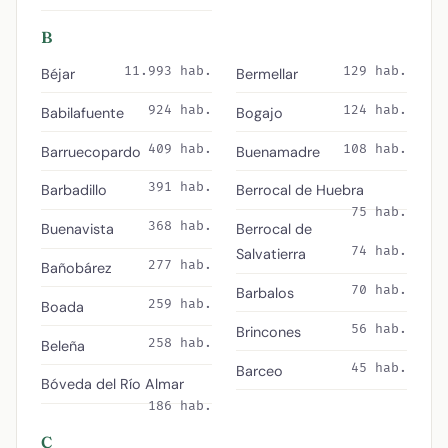
B
11.993 hab.
129 hab.
Béjar
Bermellar
924 hab.
124 hab.
Babilafuente
Bogajo
409 hab.
108 hab.
Barruecopardo
Buenamadre
391 hab.
Barbadillo
Berrocal de Huebra
75 hab.
368 hab.
Buenavista
Berrocal de
74 hab.
Salvatierra
277 hab.
Bañobárez
70 hab.
Barbalos
259 hab.
Boada
56 hab.
Brincones
258 hab.
Beleña
45 hab.
Barceo
Bóveda del Río Almar
186 hab.
C