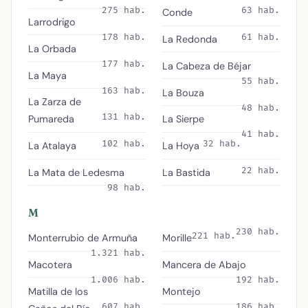
275 hab.
63 hab.
Conde
Larrodrigo
178 hab.
61 hab.
La Redonda
La Orbada
177 hab.
La Cabeza de Béjar
La Maya
55 hab.
163 hab.
La Bouza
La Zarza de
48 hab.
131 hab.
Pumareda
La Sierpe
41 hab.
102 hab.
32 hab.
La Atalaya
La Hoya
22 hab.
La Mata de Ledesma
La Bastida
98 hab.
M
230 hab.
221 hab.
Monterrubio de Armuña
Morille
1.321 hab.
Macotera
Mancera de Abajo
1.006 hab.
192 hab.
Matilla de los
Montejo
607 hab.
186 hab.