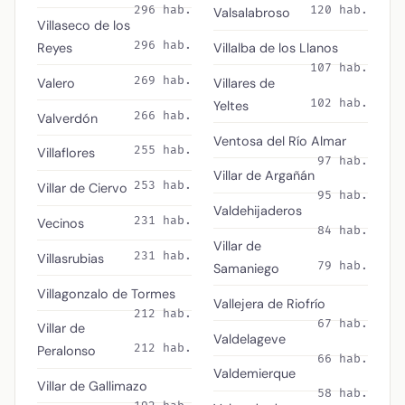
296 hab.
120 hab.
Valsalabroso
Villaseco de los
296 hab.
Reyes
Villalba de los Llanos
107 hab.
269 hab.
Valero
Villares de
102 hab.
Yeltes
266 hab.
Valverdón
Ventosa del Río Almar
255 hab.
Villaflores
97 hab.
Villar de Argañán
253 hab.
Villar de Ciervo
95 hab.
Valdehijaderos
231 hab.
Vecinos
84 hab.
Villar de
231 hab.
Villasrubias
79 hab.
Samaniego
Villagonzalo de Tormes
Vallejera de Riofrío
212 hab.
67 hab.
Villar de
Valdelageve
212 hab.
Peralonso
66 hab.
Valdemierque
Villar de Gallimazo
58 hab.