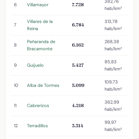
382,76
6
Villamayor
7.728
hab/km²
Villares de la
313,78
7
6.784
Reina
hab/km²
Peñaranda de
268,38
8
6.162
Bracamonte
hab/km²
85,83
9
Guijuelo
5.427
hab/km²
109,73
10
Alba de Tormes
5.099
hab/km²
362,99
11
Cabrerizos
4.218
hab/km²
99,97
12
Terradillos
3.314
hab/km²