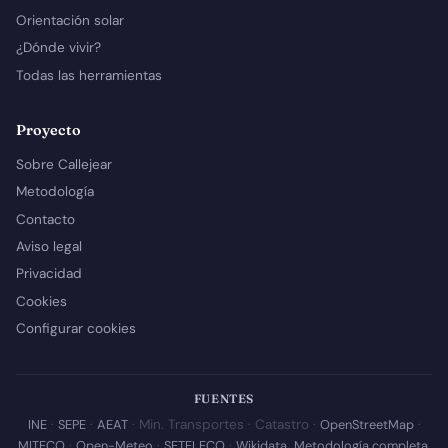
Orientación solar
¿Dónde vivir?
Todas las herramientas
Proyecto
Sobre Callejear
Metodología
Contacto
Aviso legal
Privacidad
Cookies
Configurar cookies
FUENTES
INE
·
SEPE
·
AEAT
· Min. Transportes · Catastro ·
OpenStreetMap
·
MITECO
·
Open-Meteo
·
SETELECO
·
Wikidata
.
Metodología completa
.