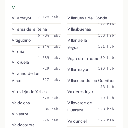
V
7.728 hab.
Villamayor
Villanueva del Conde
172 hab.
Villares de la Reina
Villasbuenas
6.784 hab.
158 hab.
Vitigudino
Villar de la
2.344 hab.
151 hab.
Yegua
Villoria
1.239 hab.
139 hab.
Vega de Tirados
Villoruela
729 hab.
139 hab.
Villarmayor
Villarino de los
727 hab.
Aires
Villaseco de los Gamitos
138 hab.
Villavieja de Yeltes
Valderrodrigo
676 hab.
129 hab.
Valdelosa
Villaverde de
386 hab.
128 hab.
Guareña
Vilvestre
374 hab.
125 hab.
Valdunciel
Valdecarros