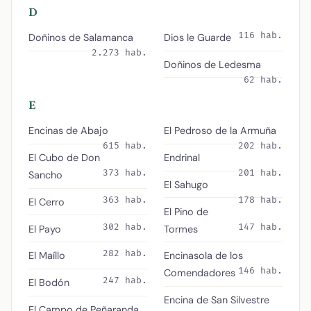
D
116 hab.
Doñinos de Salamanca
Dios le Guarde
2.273 hab.
Doñinos de Ledesma
62 hab.
E
Encinas de Abajo
El Pedroso de la Armuña
615 hab.
202 hab.
El Cubo de Don
Endrinal
373 hab.
201 hab.
Sancho
El Sahugo
363 hab.
178 hab.
El Cerro
El Pino de
302 hab.
147 hab.
El Payo
Tormes
282 hab.
El Maíllo
Encinasola de los
146 hab.
Comendadores
247 hab.
El Bodón
Encina de San Silvestre
El Campo de Peñaranda