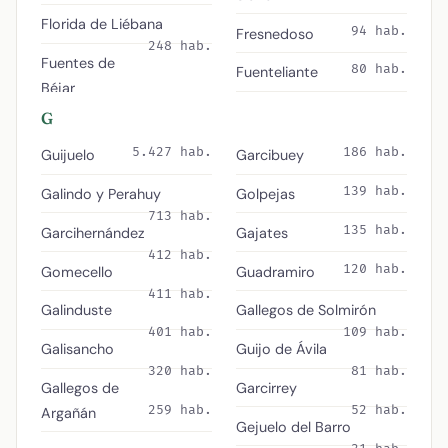
Florida de Liébana
94 hab.
Fresnedoso
248 hab.
Fuentes de
80 hab.
Fuenteliante
Béjar
G
5.427 hab.
186 hab.
Guijuelo
Garcibuey
139 hab.
Galindo y Perahuy
Golpejas
713 hab.
135 hab.
Garcihernández
Gajates
412 hab.
120 hab.
Gomecello
Guadramiro
411 hab.
Galinduste
Gallegos de Solmirón
401 hab.
109 hab.
Galisancho
Guijo de Ávila
320 hab.
81 hab.
Gallegos de
Garcirrey
259 hab.
52 hab.
Argañán
Gejuelo del Barro