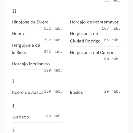
31 hab.
H
Hinojosa de Duero
Horcajo de Montemayor
562 hab.
107 hab.
Huerta
Herguijuela de
282 hab.
65 hab.
Ciudad Rodrigo
Herguijuela de
222 hab.
la Sierra
Herguijuela del Campo
60 hab.
Horcajo Medianero
199 hab.
I
189 hab.
29 hab.
Ituero de Azaba
Iruelos
J
176 hab.
Juzbado
L