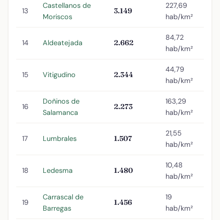
Castellanos de
227,69
13
3.149
Moriscos
hab/km²
84,72
14
Aldeatejada
2.662
hab/km²
44,79
15
Vitigudino
2.344
hab/km²
Doñinos de
163,29
16
2.273
Salamanca
hab/km²
21,55
17
Lumbrales
1.507
hab/km²
10,48
18
Ledesma
1.480
hab/km²
Carrascal de
19
19
1.456
Barregas
hab/km²