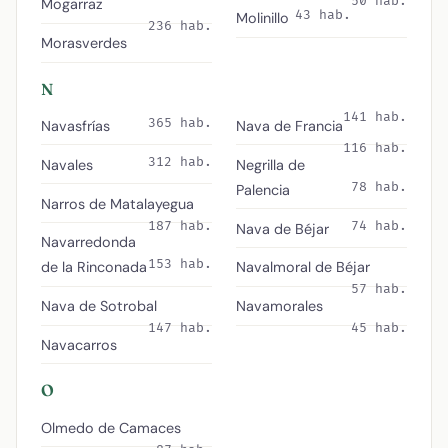
50 hab.
Mogarraz
43 hab.
Molinillo
236 hab.
Morasverdes
N
141 hab.
365 hab.
Navasfrías
Nava de Francia
116 hab.
312 hab.
Navales
Negrilla de
78 hab.
Palencia
Narros de Matalayegua
187 hab.
74 hab.
Nava de Béjar
Navarredonda
153 hab.
de la Rinconada
Navalmoral de Béjar
57 hab.
Nava de Sotrobal
Navamorales
147 hab.
45 hab.
Navacarros
O
Olmedo de Camaces