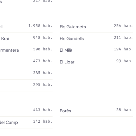
217 hab.
s
1.958 hab.
254 hab.
ll
Els Guiamets
948 hab.
211 hab.
e Brai
Els Garidells
500 hab.
194 hab.
Armentera
El Milà
473 hab.
99 hab.
El Lloar
385 hab.
295 hab.
443 hab.
38 hab.
Forès
342 hab.
 del Camp