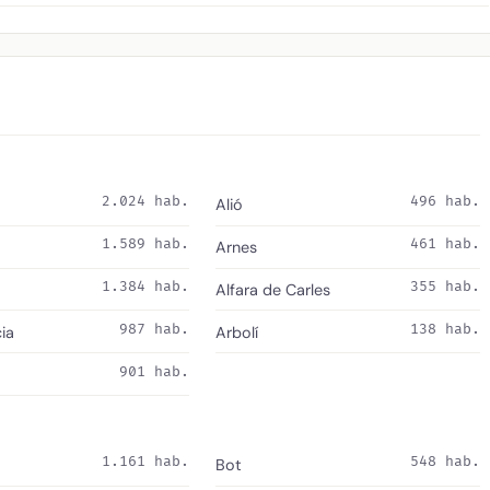
2.024 hab.
496 hab.
Alió
1.589 hab.
461 hab.
Arnes
1.384 hab.
355 hab.
Alfara de Carles
987 hab.
138 hab.
ia
Arbolí
901 hab.
1.161 hab.
548 hab.
Bot