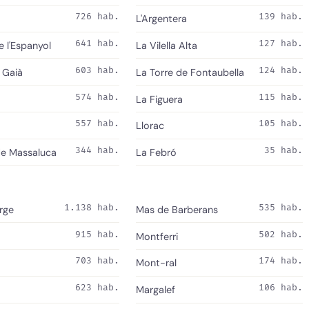
726 hab.
139 hab.
L'Argentera
641 hab.
127 hab.
e l'Espanyol
La Vilella Alta
603 hab.
124 hab.
 Gaià
La Torre de Fontaubella
574 hab.
115 hab.
La Figuera
557 hab.
105 hab.
Llorac
344 hab.
35 hab.
de Massaluca
La Febró
1.138 hab.
535 hab.
rge
Mas de Barberans
915 hab.
502 hab.
Montferri
703 hab.
174 hab.
Mont-ral
623 hab.
106 hab.
Margalef