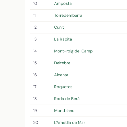
10
Amposta
11
Torredembarra
12
Cunit
13
La Ràpita
14
Mont-roig del Camp
15
Deltebre
16
Alcanar
17
Roquetes
18
Roda de Berà
19
Montblanc
20
L'Ametlla de Mar