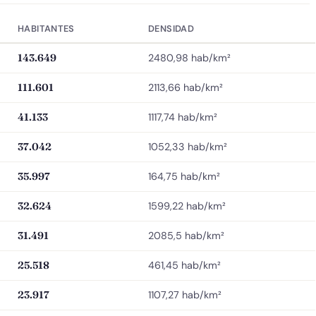
HABITANTES
DENSIDAD
143.649
2480,98 hab/km²
111.601
2113,66 hab/km²
41.133
1117,74 hab/km²
37.042
1052,33 hab/km²
35.997
164,75 hab/km²
32.624
1599,22 hab/km²
31.491
2085,5 hab/km²
25.518
461,45 hab/km²
23.917
1107,27 hab/km²