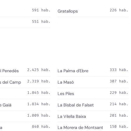
591 hab.
226 hab.
Gratallops
551 hab.
2.425 hab.
333 hab.
el Penedès
La Palma d'Ebre
2.319 hab.
307 hab.
s del Camp
La Masó
1.845 hab.
229 hab.
Les Piles
1.834 hab.
214 hab.
e Gaià
La Bisbal de Falset
1.009 hab.
201 hab.
La Vilella Baixa
840 hab.
150 hab.
la
La Morera de Montsant