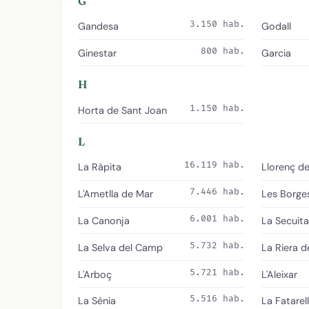
G
3.150 hab.
Gandesa
Godall
800 hab.
Ginestar
Garcia
H
1.150 hab.
Horta de Sant Joan
L
16.119 hab.
La Ràpita
Llorenç d
7.446 hab.
L'Ametlla de Mar
Les Borge
6.001 hab.
La Canonja
La Secuita
5.732 hab.
La Selva del Camp
La Riera d
5.721 hab.
L'Arboç
L'Aleixar
5.516 hab.
La Sénia
La Fatarel