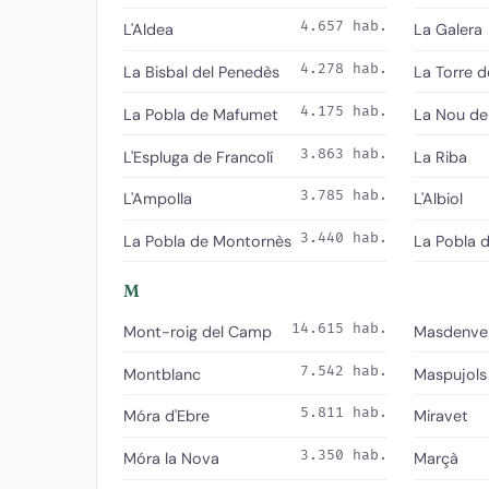
4.657 hab.
L'Aldea
La Galera
4.278 hab.
La Bisbal del Penedès
La Torre d
4.175 hab.
La Pobla de Mafumet
La Nou de
3.863 hab.
L'Espluga de Francolí
La Riba
3.785 hab.
L'Ampolla
L'Albiol
3.440 hab.
La Pobla de Montornès
La Pobla 
M
14.615 hab.
Mont-roig del Camp
Masdenve
7.542 hab.
Montblanc
Maspujols
5.811 hab.
Móra d'Ebre
Miravet
3.350 hab.
Móra la Nova
Marçà