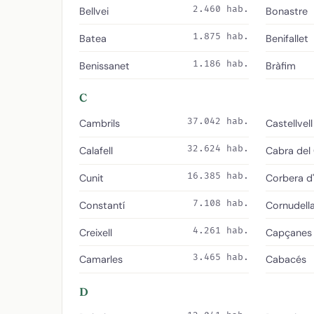
2.460 hab.
Bellvei
Bonastre
1.875 hab.
Batea
Benifallet
1.186 hab.
Benissanet
Bràfim
C
37.042 hab.
Cambrils
Castellvel
32.624 hab.
Calafell
Cabra de
16.385 hab.
Cunit
Corbera d
7.108 hab.
Constantí
Cornudell
4.261 hab.
Creixell
Capçanes
3.465 hab.
Camarles
Cabacés
D