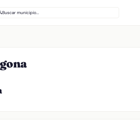
🔍
Buscar municipio...
agona
a