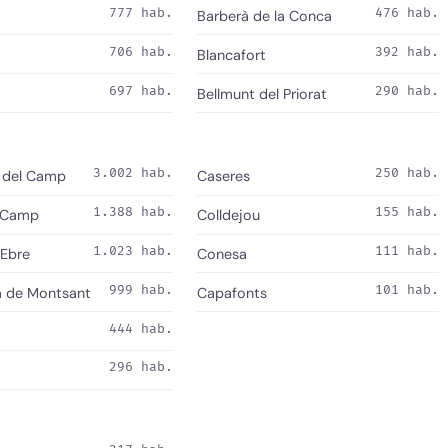
777 hab.
476 hab.
Barberà de la Conca
706 hab.
392 hab.
Blancafort
697 hab.
290 hab.
Bellmunt del Priorat
3.002 hab.
250 hab.
l del Camp
Caseres
1.388 hab.
155 hab.
l Camp
Colldejou
1.023 hab.
111 hab.
'Ebre
Conesa
999 hab.
101 hab.
a de Montsant
Capafonts
444 hab.
296 hab.