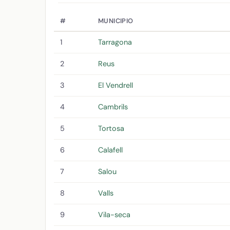
#
MUNICIPIO
1
Tarragona
2
Reus
3
El Vendrell
4
Cambrils
5
Tortosa
6
Calafell
7
Salou
8
Valls
9
Vila-seca