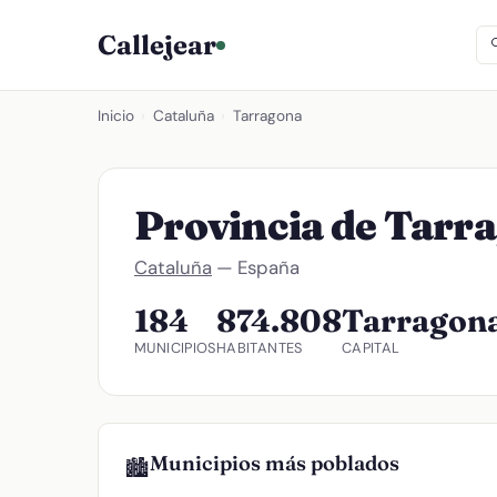
Callejear
Inicio
›
Cataluña
›
Tarragona
Provincia de Tarr
Cataluña
— España
184
874.808
Tarragon
MUNICIPIOS
HABITANTES
CAPITAL
Municipios más poblados
🏙️