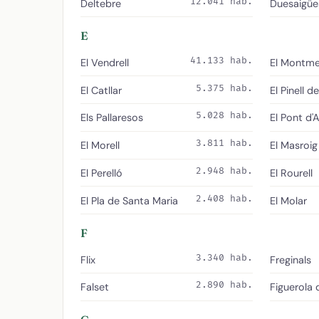
12.041 hab.
Deltebre
Duesaigüe
E
41.133 hab.
El Vendrell
El Montme
5.375 hab.
El Catllar
El Pinell d
5.028 hab.
Els Pallaresos
El Pont d'
3.811 hab.
El Morell
El Masroig
2.948 hab.
El Perelló
El Rourell
2.408 hab.
El Pla de Santa Maria
El Molar
F
3.340 hab.
Flix
Freginals
2.890 hab.
Falset
Figuerola